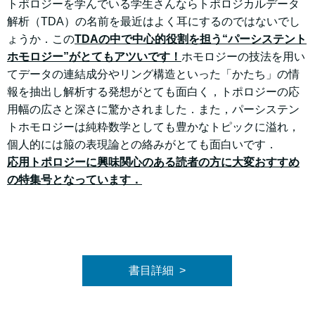
トポロジーを学んでいる学生さんならトポロジカルデータ
解析（TDA）の名前を最近はよく耳にするのではないでし
ょうか．この
TDAの中で中心的役割を担う“パーシステント
ホモロジー”がとてもアツいです！
ホモロジーの技法を用い
てデータの連結成分やリング構造といった「かたち」の情
報を抽出し解析する発想がとても面白く，トポロジーの応
用幅の広さと深さに驚かされました．また，パーシステン
トホモロジーは純粋数学としても豊かなトピックに溢れ，
個人的には箙の表現論との絡みがとても面白いです．
応用トポロジーに興味関心のある読者の方に大変おすすめ
の特集号となっています．
書目詳細