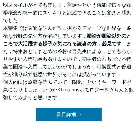
明スタイルがとても楽しく，普遍性という機能で様々な数
学概念が統一的にスッキリと記述できることは驚きと感動
でした．
本特集では圏論を学んだ先に拡がるディープな世界を，多
様な分野の先生方が解説しています．
圏論が圏論以外のと
ころで大活躍する様子が気になる読者の方，必見です！
ま
た，特集おとりまとめの谷村省吾先生による，とてもわか
りやすい入門記事もありますので，初学者の方もぜひ本特
集で圏論へ入門してはいかがでしょうか．可換図式と普遍
性が織り成す魅惑の世界がそこには拡がっています．
個人的には原稿を読んでいて「圏化」というキーワードが
気になりました．いつかKhovanovホモロジーをきちんと勉
強してみようと思います．
書目詳細