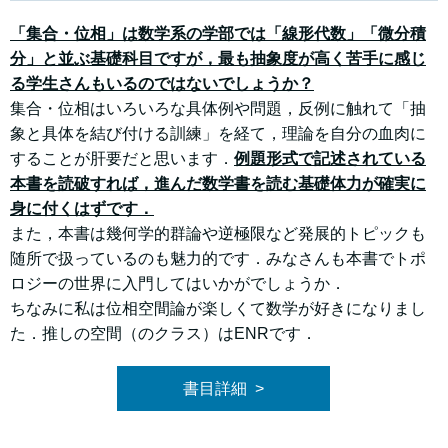
「集合・位相」は数学系の学部では「線形代数」「微分積
分」と並ぶ基礎科目ですが，最も抽象度が高く苦手に感じ
る学生さんもいるのではないでしょうか？
集合・位相はいろいろな具体例や問題，反例に触れて「抽
象と具体を結び付ける訓練」を経て，理論を自分の血肉に
することが肝要だと思います．
例題形式で記述されている
本書を読破すれば，進んだ数学書を読む基礎体力が確実に
身に付くはずです．
また，本書は幾何学的群論や逆極限など発展的トピックも
随所で扱っているのも魅力的です．みなさんも本書でトポ
ロジーの世界に入門してはいかがでしょうか．
ちなみに私は位相空間論が楽しくて数学が好きになりまし
た．推しの空間（のクラス）はENRです．
書目詳細