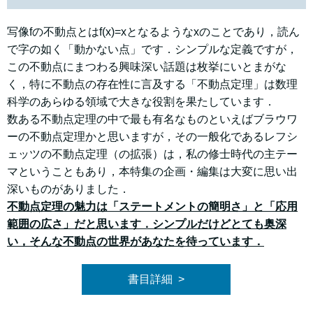
写像fの不動点とはf(x)=xとなるようなxのことであり，読ん
で字の如く「動かない点」です．シンプルな定義ですが，
この不動点にまつわる興味深い話題は枚挙にいとまがな
く，特に不動点の存在性に言及する「不動点定理」は数理
科学のあらゆる領域で大きな役割を果たしています．
数ある不動点定理の中で最も有名なものといえばブラウワ
ーの不動点定理かと思いますが，その一般化であるレフシ
ェッツの不動点定理（の拡張）は，私の修士時代の主テー
マということもあり，本特集の企画・編集は大変に思い出
深いものがありました．
不動点定理の魅力は「ステートメントの簡明さ」と「応用
範囲の広さ」だと思います．シンプルだけどとても奥深
い，そんな不動点の世界があなたを待っています．
書目詳細