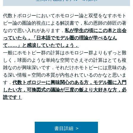
代数トポロジーにおいてホモロジー論と双璧をなすホモト
ピー論の圏論的視点による解説書で，私の恩師の師匠の著
なので思い入れがあります．
私が学生の頃にこの本と出会
っていたら，「日本語でモデル圏の理論が学べるなん
て……」と感涙していたでしょう．
一般にホモトピー群の計算はホモロジー群よりもずっと難
しく，球面のような単純な空間でさえその計算はとても複
雑なのが興味深いです．それだけホモトピーには意味のあ
る深い情報＝空間の本質が内包されているのかなと思いま
す．
代数トポロジーに興味関心のある方，モデル圏に入門
したい方，可換図式の議論が三度の飯より大好きな方，必
読です！
書目詳細