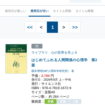
発売日が新しい
発売日が古い
タイトル昇順
タイトル降順
<<
<
1
>
>>
紙
ライブラリ 心の世界を学ぶ
6
はじめてふれる人間関係の心理学 第2
版
榎本博明(MP人間科学研究所) 著
予価：
2,700
円
発行日：2026年8月 上～中旬
発行：サイエンス社
ISBN：978-4-7819-1672-9
サイズ：並製A5
ページ数： 約 264 ページ
難易度：