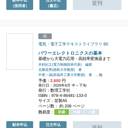
献本申込
注文申込
（採用者）
（書店）
紙
電気・電子工学テキストライブラリ
B5
パワーエレクトロニクスの基本
基礎から大電力応用・高効率変換器まで
木村紀之(電力制御技研代表) 編著
北條昌秀(徳島大学教授) 著
中尾一成(前福井工業大学教授) 著
…他
予価：
2,600
円
発行日：2026年8月 中～下旬
発行：数理工学社
ISBN：978-4-86481-133-0
サイズ：並製A5
ページ数： 約 208 ページ
難易度：
献本申込
注文申込