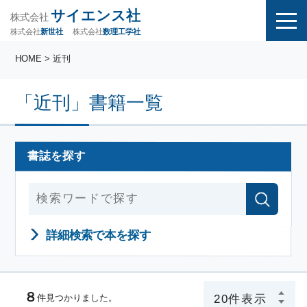
サイエンス社
株式会社
株式会社
株式会社
数理工学社
新世社
HOME
> 近刊
「近刊」書籍一覧
書誌を探す
詳細検索で本を探す
８
件見つかりました。