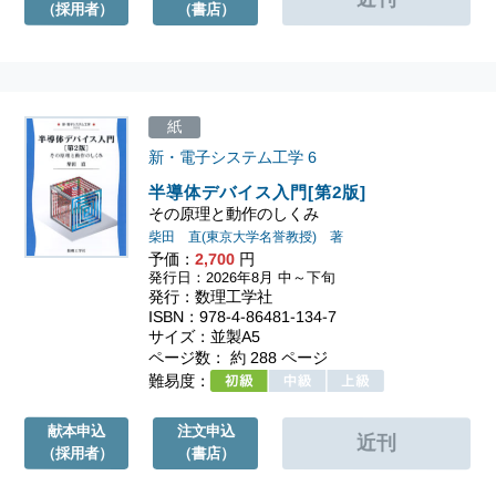
（採用者）
（書店）
紙
新・電子システム工学
6
半導体デバイス入門[第2版]
その原理と動作のしくみ
柴田 直(東京大学名誉教授) 著
予価：
2,700
円
発行日：2026年8月 中～下旬
発行：数理工学社
ISBN：978-4-86481-134-7
サイズ：並製A5
ページ数： 約 288 ページ
難易度：
献本申込
注文申込
（採用者）
（書店）