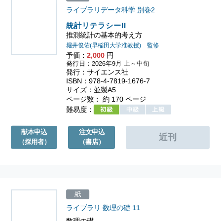
ライブラリデータ科学
別巻2
統計リテラシーII
推測統計の基本的考え方
堀井俊佑(早稲田大学准教授) 監修
予価：
2,000
円
発行日：2026年9月 上～中旬
発行：サイエンス社
ISBN：978-4-7819-1676-7
サイズ：並製A5
ページ数： 約 170 ページ
難易度：
献本申込
注文申込
（採用者）
（書店）
紙
ライブラリ 数理の礎
11
数理の礎