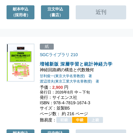
献本申込
注文申込
（採用者）
（書店）
紙
SGCライブラリ
210
増補新版 深層学習と統計神経力学
神経回路網の構造と代数幾何
甘利俊一(東京大学名誉教授) 著
渡辺澄夫(東京工業大学名誉教授) 著
予価：
2,900
円
発行日：2026年8月 中～下旬
発行：サイエンス社
ISBN：978-4-7819-1674-3
サイズ：並製B5
ページ数： 約 216 ページ
難易度：