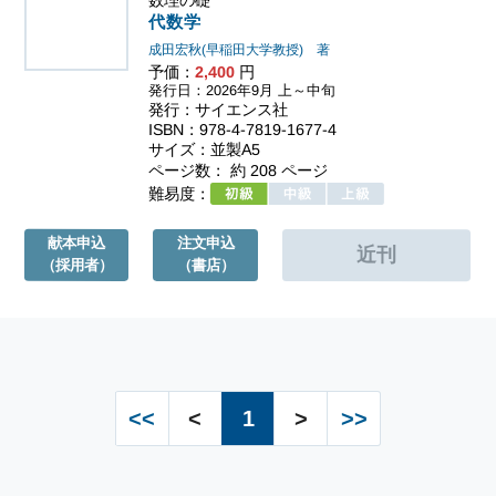
代数学
成田宏秋(早稲田大学教授) 著
予価：
2,400
円
発行日：2026年9月 上～中旬
発行：サイエンス社
ISBN：978-4-7819-1677-4
サイズ：並製A5
ページ数： 約 208 ページ
難易度：
献本申込
注文申込
（採用者）
（書店）
<<
<
1
>
>>