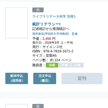
紙
ライブラリデータ科学
別巻1
統計リテラシーI
記述統計から推測統計へ
堀井俊佑(早稲田大学准教授) 監修
予価：
2,450
円
発行日：2026年9月 上～中旬
発行：サイエンス社
ISBN：978-4-7819-1671-2
サイズ：並製A5
ページ数： 約 224 ページ
難易度：
献本申込
注文申込
（採用者）
（書店）
紙