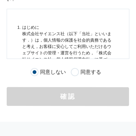
はじめに
株式会社サイエンス社（以下「当社」といいま
す．）は，
個人情報
の保護を社会的責務である
と考え，お客様に安心してご利用いただけるウ
ェブサイトの管理・運営を行うため，「株式会
社サイエンス社
個人情報
保護方針」に基づ
き，以下のとおり「ウェブサイトにおける
個人
同意しない
同意する
情報
の取扱い」を定めました．
個人情報
の取扱いの適用範囲
個人情報
の取扱いについては，お客様が当社の
確認
サイトを通じて商品の購入，当社へのご連絡，
メールマガジンの購読などをご利用された時に
適応されます．
お客様が当社のサイトを利用される際に収集さ
れた
個人情報
は，当
個人情報
の取扱いについて
の考え方に従い管理されます．