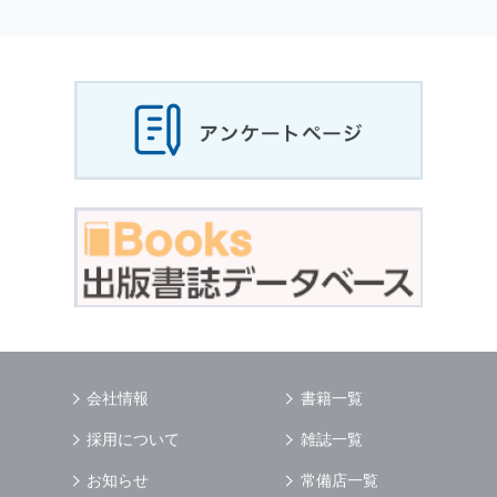
個人情報
の利用目的
当社は，お客様から収集させていただいた
個人
情報
，ご注文情報（お客様の注文履歴に関する
情報を含む）を，本サービスを提供する目的の
他に，以下の各号に定める目的のために利用す
ることがあります．
本サービスの提供または以下に定める目的以外
に，当社はお客様の
個人情報
利用することはあ
りません．
（1） お客様に対して，当社の商品やサービス
をご紹介する場合
（2） 当社において，お客様に代行してご注文
手続き，ご注文内容の確認，変更手続きを行う
場合
（3） お客様からのお問い合わせに対して回答
を行う場合
（4） お客様に対して，当社のサービスに対す
会社情報
書籍一覧
るご意見やご感想のご提供をお願いするため
（5） 当社がお客様に別途連絡の上，個別にご
採用について
雑誌一覧
了解をいただいた目的に利用するため
（6） お客様の属性（年齢，住所など）ごとに
お知らせ
常備店一覧
分類された統計的資料を作成するため