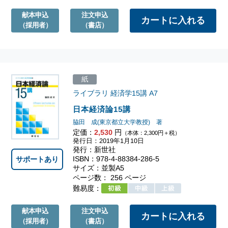
献本申込
注文申込
（採用者）
（書店）
紙
ライブラリ 経済学15講
A7
日本経済論15講
脇田 成(東京都立大学教授) 著
定価：
2,530
円
（本体：2,300円＋税）
発行日：2019年1月10日
発行：新世社
ISBN：978-4-88384-286-5
サポートあり
サイズ：並製A5
ページ数： 256 ページ
難易度：
献本申込
注文申込
（採用者）
（書店）