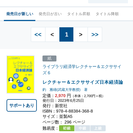
発売日が新しい
発売日が古い
タイトル昇順
タイトル降順
<<
<
1
>
>>
紙
ライブラリ経済学レクチャー＆エクササイ
ズ
6
レクチャー＆エクササイズ日本経済論
釣 雅雄(武蔵大学教授) 著
定価：
2,970
円
（本体：2,700円＋税）
発行日：2023年6月25日
サポートあり
発行：新世社
ISBN：978-4-88384-368-8
サイズ：並製A5
ページ数： 296 ページ
難易度：