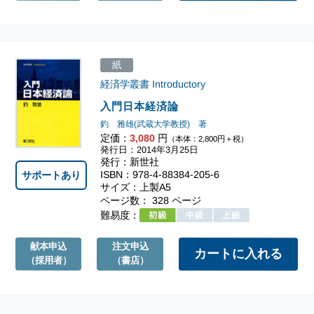
紙
経済学叢書 Introductory
入門日本経済論
釣 雅雄(武蔵大学教授) 著
定価：
3,080
円
（本体：2,800円＋税）
発行日：2014年3月25日
発行：新世社
ISBN：978-4-88384-205-6
サポートあり
サイズ：上製A5
ページ数： 328 ページ
難易度：
献本申込
注文申込
（採用者）
（書店）