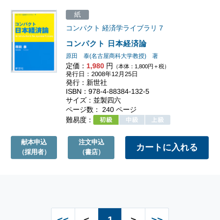
紙
コンパクト 経済学ライブラリ
7
コンパクト 日本経済論
原田 泰(名古屋商科大学教授) 著
定価：
1,980
円
（本体：1,800円＋税）
発行日：2008年12月25日
発行：新世社
ISBN：978-4-88384-132-5
サイズ：並製四六
ページ数： 240 ページ
難易度：
献本申込
注文申込
（採用者）
（書店）
<<
<
1
>
>>