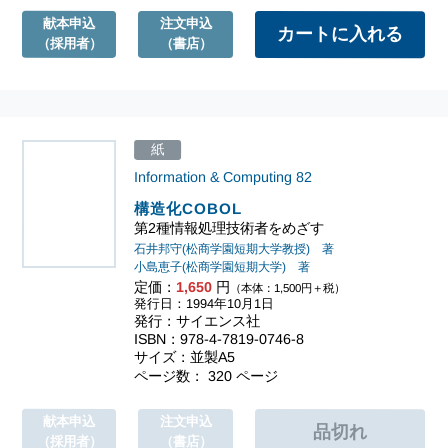
献本申込
注文申込
（採用者）
（書店）
紙
Information & Computing
82
構造化COBOL
第2種情報処理技術者をめざす
石井邦守(松商学園短期大学教授) 著
小島恵子(松商学園短期大学) 著
定価：
1,650
円
（本体：1,500円＋税）
発行日：1994年10月1日
発行：サイエンス社
ISBN：978-4-7819-0746-8
サイズ：並製A5
ページ数： 320 ページ
献本申込
注文申込
（採用者）
（書店）