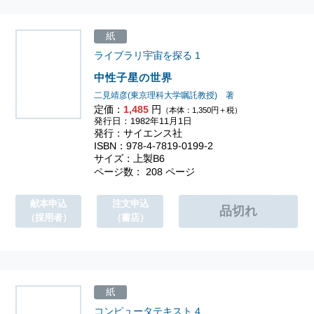
紙
ライブラリ宇宙を探る
1
中性子星の世界
二見靖彦(東京理科大学嘱託教授) 著
定価：
1,485
円
（本体：1,350円＋税）
発行日：1982年11月1日
発行：サイエンス社
ISBN：978-4-7819-0199-2
サイズ：上製B6
ページ数： 208 ページ
献本申込
注文申込
（採用者）
（書店）
紙
コンピュータテキスト
4