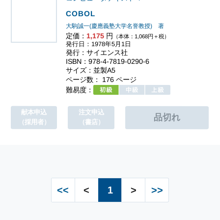
COBOL
大駒誠一(慶應義塾大学名誉教授) 著
定価：
1,175
円
（本体：1,068円＋税）
発行日：1978年5月1日
発行：サイエンス社
ISBN：978-4-7819-0290-6
サイズ：並製A5
ページ数： 176 ページ
難易度：
献本申込
注文申込
（採用者）
（書店）
<<
<
1
>
>>