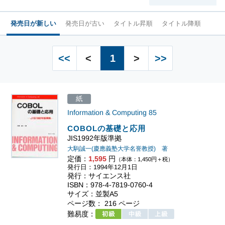
発売日が新しい
発売日が古い
タイトル昇順
タイトル降順
<<
<
1
>
>>
紙
Information & Computing
85
COBOLの基礎と応用
JIS1992年版準拠
大駒誠一(慶應義塾大学名誉教授) 著
定価：
1,595
円
（本体：1,450円＋税）
発行日：1994年12月1日
発行：サイエンス社
ISBN：978-4-7819-0760-4
サイズ：並製A5
ページ数： 216 ページ
難易度：