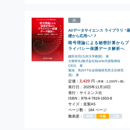
紙
AI/データサイエンス ライブラリ “
礎から応用へ”
7
暗号理論による秘密計算からプ
ライバシー保護データ解析へ
縫田光司(九州大学教授) 著
大畑幸矢(株式会社Byerlis代表取締役
CEO) 著
菊池 亮(NTT社会情報研究所主任研究
員) 著
2,420
定価：
円
（本体：2,200円＋税）
発行日：2025年11月10日
発行：サイエンス社
ISBN：978-4-7819-1653-8
サイズ：並製A5
ページ数： 184 ページ
難易度：