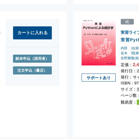
紙
基
実習ライ
実習Py
内田 治(
笹木 潤(
佐野雅隆(
献本申込
（採用者）
2,
定価：
注文申込
（書店）
発行日：2
発行：サ
サポートあり
ISBN：978
サイズ：並
ページ数：
難易度：