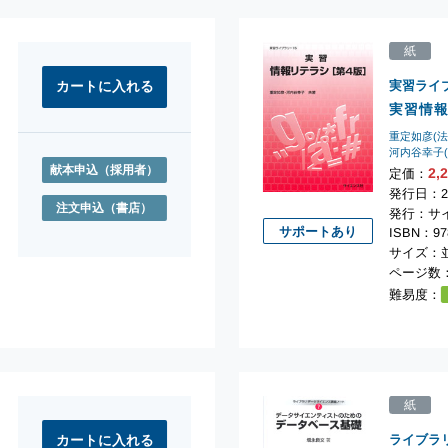
紙
実習ライ
実習情報
重定如彦(
河内谷幸子
献本申込
（採用者）
2,
定価：
発行日：20
注文申込
（書店）
発行：サ
サポートあり
ISBN：978
サイズ：並
ページ数：
難易度：
紙
ライブラ