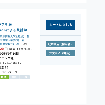
ブラリ
16
thonによる統計学
前東京情報大学准教授) 著
東京農業大学教授) 著
拓殖大学教授) 著
…他
献本申込
（採用者）
420
円
（本体：2,200円＋税）
注文申込
（書店）
025年9月10日
イエンス社
-4-7819-1634-7
製B5
 176 ページ