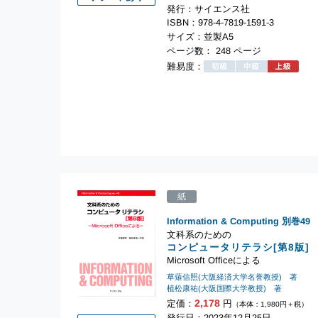
発行：サイエンス社
ISBN：978-4-7819-1591-3
サイズ：並製A5
ページ数： 248 ページ
難易度：
紙
Information & Computing
別巻49
文科系のための
コンピュータリテラシ[第8版]
Microsoft Officeによる
草薙信照(大阪経済大学名誉教授) 著
植松康祐(大阪国際大学教授) 著
2,178
定価：
円
（本体：1,980円＋税）
発行日：2023年12月25日