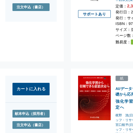
2,
定価：
注文申込
（書店）
発行日：2
サポートあり
発行：サ
ISBN：978
サイズ：並
ページ数：
難易度：
紙
AI/デー
礎から応
強化学
定へ
献本申込
（採用者）
梶野 洸(
ッフ・リサ
宮口航平(
注文申込
（書店）
ッフ・リサ