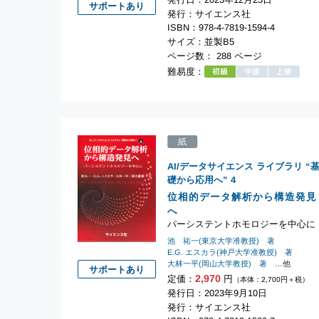
サポートあり
発行：サイエンス社
ISBN：978-4-7819-1594-4
サイズ：並製B5
ページ数： 288 ページ
難易度：
紙
AI/データサイエンス ライブラリ “
礎から応用へ”
4
位相的データ解析から構造発見
へ
パーシステントホモロジーを中心に
池 祐一(東京大学准教授) 著
E.G. エスカラ(神戸大学准教授) 著
大林一平(岡山大学教授) 著
…他
サポートあり
2,970
定価：
円
（本体：2,700円＋税）
発行日：2023年9月10日
発行：サイエンス社