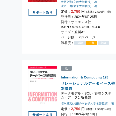
大西立顕(立教大学教授) 著
渡辺 努(東京大学教授) 著
2,750
定価：
円
サポートあり
（本体：2,500円＋税）
発行日：2024年6月25日
発行：サイエンス社
ISBN：978-4-7819-1604-0
サイズ：並製A5
ページ数： 232 ページ
難易度：
紙
Information & Computing
125
リレーショナルデータベース特
別講義
データモデル・SQL・管理システ
ム・データ分析基盤
増永良文(お茶の水女子大学名誉教授) 著
2,750
定価：
円
（本体：2,500円＋税）
発行日：2024年3月10日
サポートあり