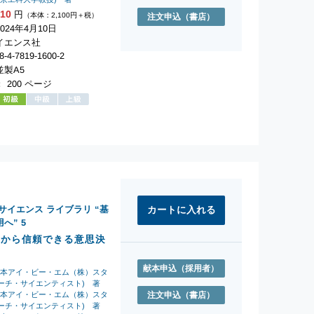
310
円
（本体：2,100円＋税）
注文申込
（書店）
024年4月10日
イエンス社
-4-7819-1600-2
製A5
 200 ページ
タサイエンス ライブラリ “基
用へ”
5
習から信頼できる意思決
献本申込
（採用者）
日本アイ・ビー・エム（株）スタ
ーチ・サイエンティスト) 著
日本アイ・ビー・エム（株）スタ
注文申込
（書店）
ーチ・サイエンティスト) 著