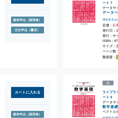
ート
7
データサ
データ
増永良文(
献本申込
（採用者）
2,
定価：
注文申込
（書店）
発行日：2
発行：サ
ISBN：978
サイズ：並
ページ数：
難易度：
紙
基
ライブラ
ート
6
データサ
数学基
ベクトル
献本申込
（採用者）
中西崇文(