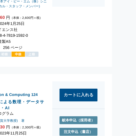
日本アイ・ビー・エム（株）シニ
カル・スタッフ・メンバー)
860
円
（本体：2,600円＋税）
024年1月25日
イエンス社
-4-7819-1592-0
製A5
 256 ページ
ion & Computing
124
onによる数理・データサ
・AI
ログラム
献本申込
（採用者）
佐賀大学教授) 著
530
円
（本体：2,300円＋税）
注文申込
（書店）
23年11月25日