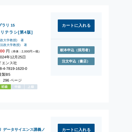
ブラリ
15
リテラシ[第4版]
法政大学教授) 著
(法政大学教授) 著
献本申込
（採用者）
200
円
（本体：2,000円＋税）
24年12月25日
注文申込
（書店）
イエンス社
-4-7819-1620-0
製B5
 296 ページ
リ データサイエンス講義ノ