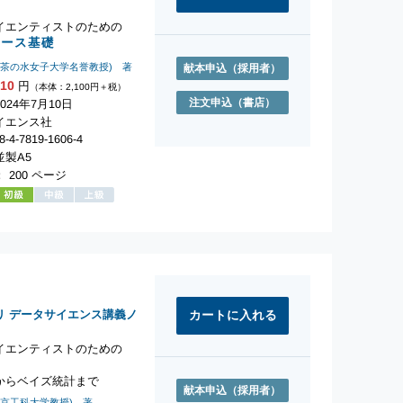
イエンティストのための
ベース基礎
お茶の水女子大学名誉教授) 著
献本申込
（採用者）
310
円
（本体：2,100円＋税）
注文申込
（書店）
024年7月10日
イエンス社
-4-7819-1606-4
製A5
 200 ページ
リ データサイエンス講義ノ
イエンティストのための
礎
からベイズ統計まで
献本申込
（採用者）
東京工科大学教授) 著