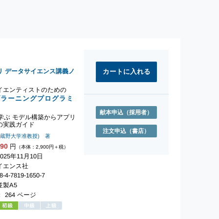
リ データサイエンス講義ノ
イエンティストのための
プラーニングプログラミ
献本申込
（採用者）
nで学ぶ モデル構築からアプリ
の実践ガイド
注文申込
（書店）
武蔵野大学准教授) 著
190
円
（本体：2,900円＋税）
25年11月10日
イエンス社
-4-7819-1650-7
製A5
 264 ページ