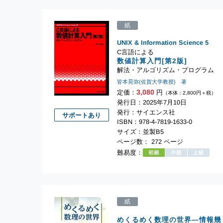
紙
UNIX & Information Science
5
C言語による
数値計算入門[第2版]
解法・アルゴリズム・プログラム
皆本晃弥(佐賀大学教授) 著
3,080
定価：
円
（本体：2,800円＋税）
発行日：2025年7月10日
発行：サイエンス社
サポートあり
ISBN：978-4-7819-1633-0
サイズ：並製B5
ページ数： 272 ページ
難易度：
紙
めくるめく数理の世界―情報幾