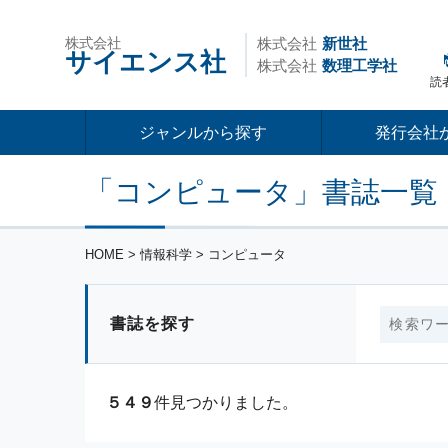
株式会社
株式会社
新世社
サイエンス社
株式会社
数理工学社
読
ジャンルから探す
発行会社
「コンピュータ」書誌一覧
HOME
> 情報科学 > コンピュータ
書誌を探す
５４９
件見つかりました。