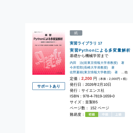
紙
実習ライブラリ
17
実習Pythonによる多変量解析
基礎から機械学習まで
内田 治(前東京情報大学准教授) 著
今井哲郎(長崎大学准教授) 著
佐野夏樹(東京情報大学教授) 著
…他
2,200
定価：
円
（本体：2,000円＋税）
発行日：2026年2月10日
サポートあり
発行：サイエンス社
ISBN：978-4-7819-1659-0
サイズ：並製B5
ページ数： 152 ページ
難易度：