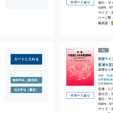
サポートあり
発行：サ
ISBN：978
サイズ：並
ページ数：
難易度：
紙
基
実習ライ
実習R言
基礎から
内田 治(
佐野夏樹(
献本申込
（採用者）
佐野雅隆(
1,
定価：
注文申込
（書店）
発行日：2
サポートあり
発行：サ
ISBN：978
サイズ：並