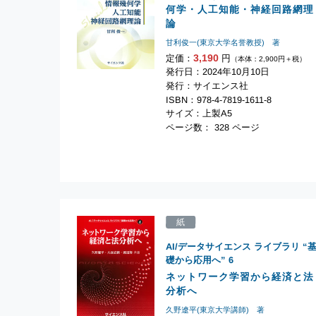
何学・人工知能・神経回路網理
論
甘利俊一(東京大学名誉教授) 著
3,190
定価：
円
（本体：2,900円＋税）
発行日：2024年10月10日
発行：サイエンス社
ISBN：978-4-7819-1611-8
サイズ：上製A5
ページ数： 328 ページ
紙
AI/データサイエンス ライブラリ “
礎から応用へ”
6
ネットワーク学習から経済と法
分析へ
久野遼平(東京大学講師) 著