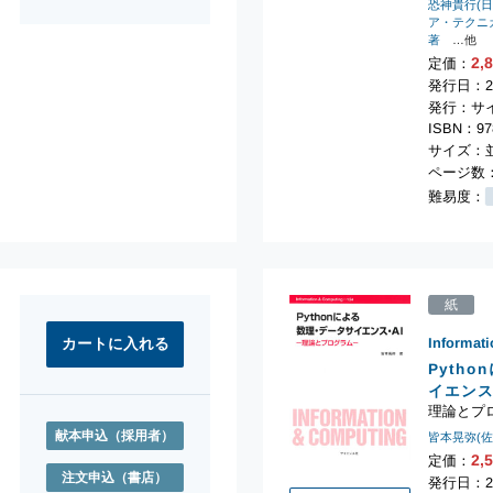
恐神貴行(
ア・テクニ
著
…他
2,
定価：
発行日：2
発行：サ
ISBN：978
サイズ：並
ページ数：
難易度：
紙
Informat
Pyth
イエンス
理論とプ
献本申込
（採用者）
皆本晃弥(
2,
定価：
注文申込
（書店）
発行日：20