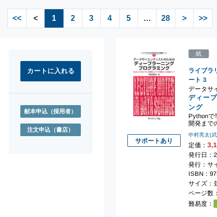
<<
<
1
2
3
4
5
…
28
>
>>
紙
ライブラ
ート
3
データサ
ディー
ング
献本申込
（採用者）
Pytho
開発まで
注文申込
（書店）
中村亮太(
サポートあり
3,
定価：
発行日：20
発行：サ
ISBN：978
サイズ：並
ページ数：
難易度：