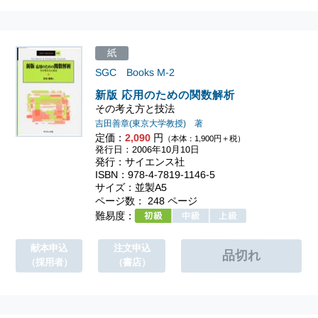
紙
SGC Books
M-2
新版 応用のための関数解析
その考え方と技法
吉田善章(東京大学教授) 著
定価：
2,090
円
（本体：1,900円＋税）
発行日：2006年10月10日
発行：サイエンス社
ISBN：978-4-7819-1146-5
サイズ：並製A5
ページ数： 248 ページ
難易度：
献本申込
注文申込
（採用者）
（書店）