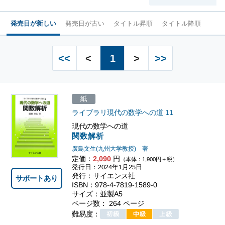
発売日が新しい
発売日が古い
タイトル昇順
タイトル降順
<<
<
1
>
>>
紙
ライブラリ現代の数学への道
11
現代の数学への道
関数解析
廣島文生(九州大学教授) 著
定価：
2,090
円
（本体：1,900円＋税）
発行日：2024年1月25日
発行：サイエンス社
サポートあり
ISBN：978-4-7819-1589-0
サイズ：並製A5
ページ数： 264 ページ
難易度：