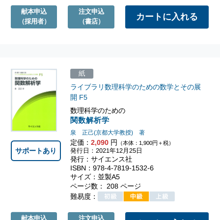
献本申込
注文申込
（採用者）
（書店）
紙
ライブラリ数理科学のための数学とその展
開
F5
数理科学のための
関数解析学
泉 正己(京都大学教授) 著
定価：
2,090
円
（本体：1,900円＋税）
サポートあり
発行日：2021年12月25日
発行：サイエンス社
ISBN：978-4-7819-1532-6
サイズ：並製A5
ページ数： 208 ページ
難易度：
献本申込
注文申込