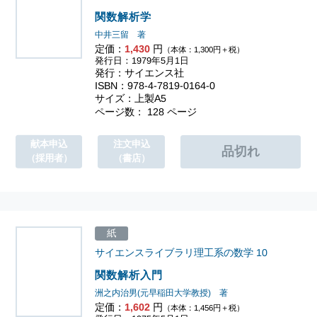
関数解析学
中井三留 著
定価：
1,430
円
（本体：1,300円＋税）
発行日：1979年5月1日
発行：サイエンス社
ISBN：978-4-7819-0164-0
サイズ：上製A5
ページ数： 128 ページ
献本申込
注文申込
（採用者）
（書店）
紙
サイエンスライブラリ理工系の数学
10
関数解析入門
洲之内治男(元早稲田大学教授) 著
定価：
1,602
円
（本体：1,456円＋税）