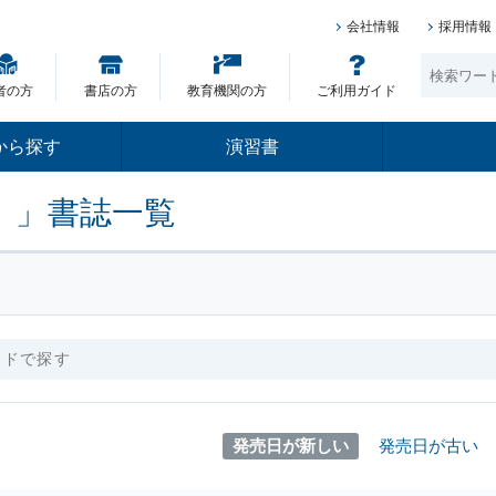
会社情報
採用情報
者の方
書店の方
教育機関の方
ご利用ガイド
から探す
演習書
）」書誌一覧
発売日が新しい
発売日が古い