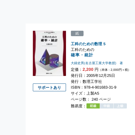
紙
工科のための数理
5
工科のための
確率・統計
大鑄史男(名古屋工業大学教授) 著
2,200
定価：
円
（本体：2,000円＋税）
発行日：2005年12月25日
発行：数理工学社
ISBN：978-4-901683-31-9
サポートあり
サイズ：上製A5
ページ数： 240 ページ
難易度：