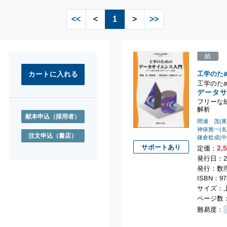
<<
<
1
>
>>
紙
工学のた
工学のた
データ
フリーな
解析
献本申込
（採用者）
間瀬 茂(
神保雅一(
注文申込
（書店）
鎌倉稔成(
サポートあり
2,
定価：
発行日：2
発行：数
ISBN：978
サイズ：上
ページ数：
難易度：