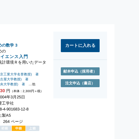
めの数学
3
めの
サイエンス入門
統計環境Ｒを用いたデータ
献本申込
（採用者）
東京工業大学名誉教授) 著
名古屋大学教授) 著
注文申込
（書店）
中央大学教授) 著
…他
530
円
（本体：2,300円＋税）
004年3月25日
理工学社
-4-901683-12-8
製A5
 264 ページ