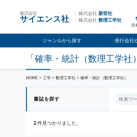
株式会社
株式会社
新世社
サイエンス社
株式会社
数理工学社
読
ジャンルから探す
発行会社
「確率・統計（数理工学社
HOME
> 工学 > 数理工学社 > 確率・統計（数理工学社）
書誌を探す
２
件見つかりました。