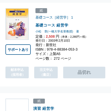
紙
基礎コース［経営学］
1
基礎コース 経営学
小松 章(一橋大学名誉教授) 著
定価：
2,508
円
（本体：2,280円＋税）
発行日：2003年2月10日
発行：新世社
ISBN：978-4-88384-053-3
サポートあり
サイズ：上製A5
ページ数： 272 ページ
献本申込
注文申込
（採用者）
（書店）
紙
演習 経営学