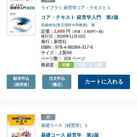
ライブラリ 経営学コア・テキスト
1
コア・テキスト 経営学入門 第2版
高橋伸夫(東京理科大学教授) 著
定価：
2,695
円
（本体：2,450円＋税）
発行日：2020年11月10日
発行：新世社
ISBN：978-4-88384-317-6
サイズ：上製A5
ページ数： 328 ページ
難易度：
献本申込
注文申込
（採用者）
（書店）
紙
基礎コース［経営学］
1
基礎コース 経営学 第3版