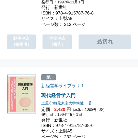
発行日：1997年11月1日
発行：新世社
ISBN：978-4-915787-76-8
サイズ：上製A5
ページ数： 312 ページ
献本申込
注文申込
（採用者）
（書店）
紙
新経営学ライブラリ
1
現代経営学入門
土屋守章(元東京大学教授) 著
定価：
2,420
円
（本体：2,200円＋税）
発行日：1994年5月1日
発行：新世社
ISBN：978-4-915787-38-6
サイズ：上製A5
ページ数： 232 ページ