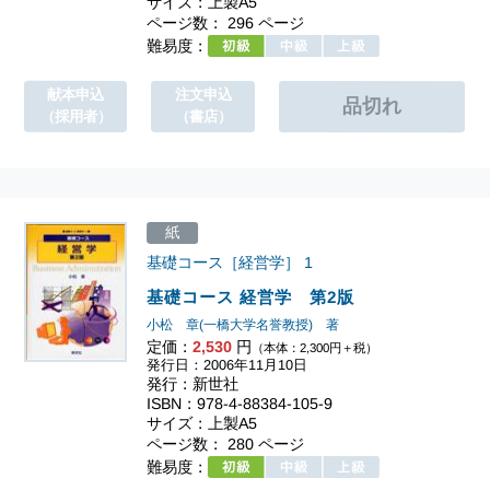
サイズ：上製A5
ページ数： 296 ページ
難易度：
献本申込
注文申込
（採用者）
（書店）
紙
基礎コース［経営学］
1
基礎コース 経営学 第2版
小松 章(一橋大学名誉教授) 著
定価：
2,530
円
（本体：2,300円＋税）
発行日：2006年11月10日
発行：新世社
ISBN：978-4-88384-105-9
サイズ：上製A5
ページ数： 280 ページ
難易度：