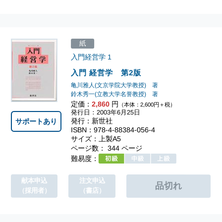
紙
入門経営学
1
入門 経営学 第2版
亀川雅人(文京学院大学教授) 著
鈴木秀一(立教大学名誉教授) 著
定価：
2,860
円
（本体：2,600円＋税）
発行日：2003年6月25日
発行：新世社
サポートあり
ISBN：978-4-88384-056-4
サイズ：上製A5
ページ数： 344 ページ
難易度：
献本申込
注文申込
（採用者）
（書店）