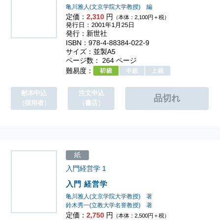
亀川雅人(文京学院大学教授) 編
定価：
2,310
円
（本体：2,100円＋税）
発行日：2001年1月25日
発行：新世社
ISBN：978-4-88384-022-9
サイズ：並製A5
ページ数： 264 ページ
難易度：
献本申込
注文申込
（採用者）
（書店）
紙
入門経営学
1
入門 経営学
亀川雅人(文京学院大学教授) 著
鈴木秀一(立教大学名誉教授) 著
定価：
2,750
円
（本体：2,500円＋税）