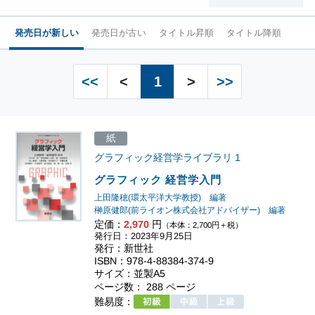
発売日が新しい
発売日が古い
タイトル昇順
タイトル降順
<<
<
1
>
>>
紙
グラフィック経営学ライブラリ
1
グラフィック 経営学入門
上田隆穂(環太平洋大学教授) 編著
榊原健郎(前ライオン株式会社アドバイザー) 編著
定価：
2,970
円
（本体：2,700円＋税）
発行日：2023年9月25日
発行：新世社
ISBN：978-4-88384-374-9
サイズ：並製A5
ページ数： 288 ページ
難易度：