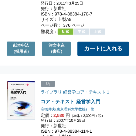
発行日：2011年3月25日
発行：新世社
ISBN：978-4-88384-170-7
サイズ：上製A5
ページ数： 376 ページ
難易度：
献本申込
注文申込
（採用者）
（書店）
紙
ライブラリ 経営学コア・テキスト
1
コア・テキスト 経営学入門
高橋伸夫(東京理科大学教授) 著
定価：
2,530
円
（本体：2,300円＋税）
発行日：2007年10月25日
発行：新世社
ISBN：978-4-88384-114-1