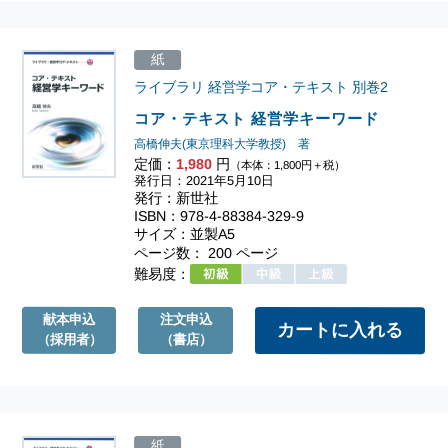
紙
ライブラリ 経営学コア・テキスト
別巻2
コア・テキスト 経営学キーワード
高橋伸夫(東京理科大学教授) 著
定価：
1,980
円
（本体：1,800円＋税）
発行日：2021年5月10日
発行：新世社
ISBN：978-4-88384-329-9
サイズ：並製A5
ページ数： 200 ページ
難易度：
献本申込
注文申込
（採用者）
（書店）
紙