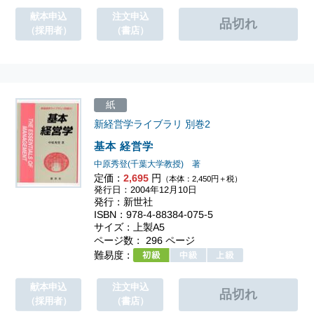
献本申込
注文申込
（採用者）
（書店）
紙
新経営学ライブラリ
別巻2
基本 経営学
中原秀登(千葉大学教授) 著
定価：
2,695
円
（本体：2,450円＋税）
発行日：2004年12月10日
発行：新世社
ISBN：978-4-88384-075-5
サイズ：上製A5
ページ数： 296 ページ
難易度：
献本申込
注文申込
（採用者）
（書店）