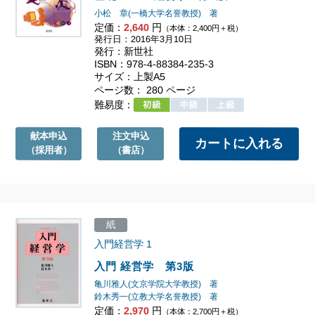
小松 章(一橋大学名誉教授) 著
定価：
2,640
円
（本体：2,400円＋税）
発行日：2016年3月10日
発行：新世社
ISBN：978-4-88384-235-3
サイズ：上製A5
ページ数： 280 ページ
難易度：
献本申込
注文申込
（採用者）
（書店）
紙
入門経営学
1
入門 経営学 第3版
亀川雅人(文京学院大学教授) 著
鈴木秀一(立教大学名誉教授) 著
定価：
2,970
円
（本体：2,700円＋税）