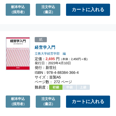
献本申込
注文申込
（採用者）
（書店）
紙
経営学入門
立教大学経営学部 編
定価：
2,695
円
（本体：2,450円＋税）
発行日：2023年4月10日
発行：新世社
ISBN：978-4-88384-366-4
サイズ：並製A5
ページ数： 272 ページ
難易度：
献本申込
注文申込
（採用者）
（書店）