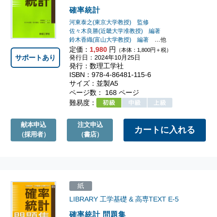
確率統計
河東泰之(東京大学教授) 監修
佐々木良勝(近畿大学准教授) 編著
鈴木香織(富山大学教授) 編著
…他
定価：
1,980
円
（本体：1,800円＋税）
サポートあり
発行日：2024年10月25日
発行：数理工学社
ISBN：978-4-86481-115-6
サイズ：並製A5
ページ数： 168 ページ
難易度：
献本申込
注文申込
（採用者）
（書店）
紙
LIBRARY 工学基礎 & 高専TEXT
E-5
確率統計 問題集