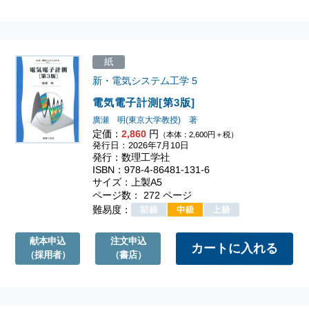
紙
新・電気システム工学
5
電気電子計測[第3版]
廣瀬 明(東京大学教授) 著
定価：
2,860
円
（本体：2,600円＋税）
発行日：2026年7月10日
発行：数理工学社
ISBN：978-4-86481-131-6
サイズ：上製A5
ページ数： 272 ページ
難易度：
献本申込
注文申込
（採用者）
（書店）