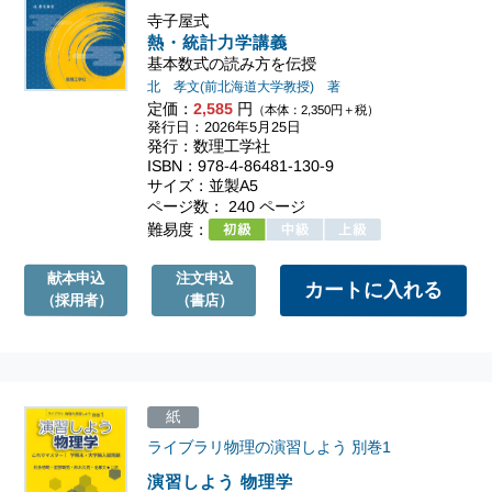
寺子屋式
熱・統計力学講義
基本数式の読み方を伝授
北 孝文(前北海道大学教授) 著
定価：
2,585
円
（本体：2,350円＋税）
発行日：2026年5月25日
発行：数理工学社
ISBN：978-4-86481-130-9
サイズ：並製A5
ページ数： 240 ページ
難易度：
献本申込
注文申込
（採用者）
（書店）
紙
ライブラリ物理の演習しよう
別巻1
演習しよう 物理学