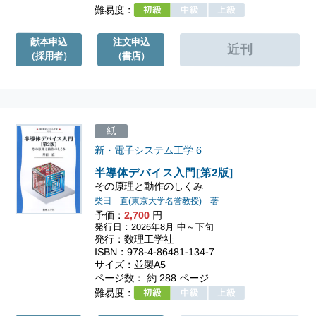
難易度：
献本申込
注文申込
（採用者）
（書店）
紙
新・電子システム工学
6
半導体デバイス入門[第2版]
その原理と動作のしくみ
柴田 直(東京大学名誉教授) 著
予価：
2,700
円
発行日：2026年8月 中～下旬
発行：数理工学社
ISBN：978-4-86481-134-7
サイズ：並製A5
ページ数： 約 288 ページ
難易度：