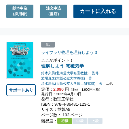
献本申込
注文申込
（採用者）
（書店）
紙
ライブラリ物理を理解しよう
3
ここがポイント！
理解しよう 電磁気学
鈴木久男(北海道大学名誉教授) 監修
波場直之(大阪公立大学教授) 著
清水康弘(大阪公立大学博士研究員) 著
…他
定価：
2,090
円
サポートあり
（本体：1,900円＋税）
発行日：2025年4月10日
発行：数理工学社
ISBN：978-4-86481-123-1
サイズ：並製A5
ページ数： 192 ページ
難易度：