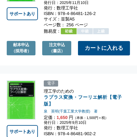
発行日：2025年11月10日
発行：数理工学社
ISBN：978-4-86481-126-2
サポートあり
サイズ：並製A5
ページ数： 256 ページ
難易度：
献本申込
注文申込
（採用者）
（書店）
電子
理工学のための
ラプラス変換・フーリエ解析【電子
版】
泉 英明(千葉工業大学教授) 著
定価：
1,650
円
（本体：1,500円＋税）
発行日：2025年9月10日
発行：数理工学社
サポートあり
ISBN：978-4-86481-902-2