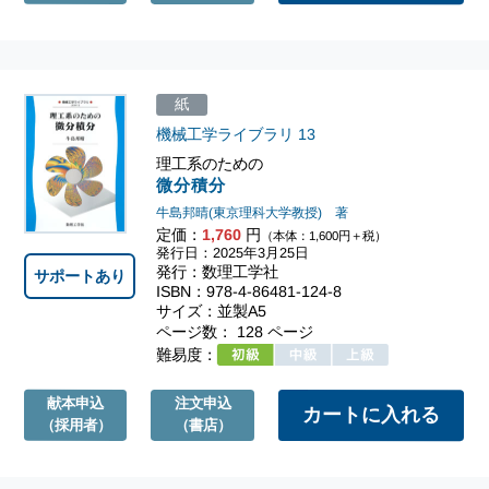
紙
機械工学ライブラリ
13
理工系のための
微分積分
牛島邦晴(東京理科大学教授) 著
定価：
1,760
円
（本体：1,600円＋税）
発行日：2025年3月25日
発行：数理工学社
サポートあり
ISBN：978-4-86481-124-8
サイズ：並製A5
ページ数： 128 ページ
難易度：
献本申込
注文申込
（採用者）
（書店）