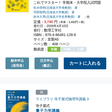
これでマスター！ 学期末・大学院入試問題
松永悟明(北海道大学准教授) 著
羽部朝男(北海道大学教授) 著
鈴木久男(北海道大学名誉教授) 著
…他
定価：
3,740
円
（本体：3,400円＋税）
発行日：2026年4月10日
発行：数理工学社
ISBN：978-4-86481-128-6
サイズ：並製A5
ページ数： 408 ページ
難易度：
献本申込
注文申込
（採用者）
（書店）
紙
ライブラリ 寺子屋式物理学講義
3
寺子屋式
量子力学講義