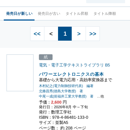
発売日が新しい
発売日が古い
タイトル昇順
タイトル降順
<<
<
1
>
>>
紙
電気・電子工学テキストライブラリ
B5
パワーエレクトロニクスの基本
基礎から大電力応用・高効率変換器まで
木村紀之(電力制御技研代表) 編著
北條昌秀(徳島大学教授) 著
中尾一成(前福井工業大学教授) 著
…他
予価：
2,600
円
発行日：2026年8月 中～下旬
発行：数理工学社
ISBN：978-4-86481-133-0
サイズ：並製A5
ページ数： 約 208 ページ