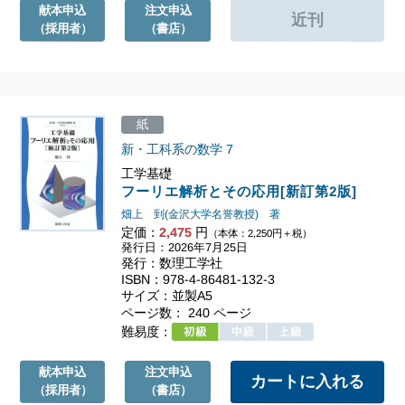
献本申込
注文申込
（採用者）
（書店）
紙
新・工科系の数学
7
工学基礎
フーリエ解析とその応用[新訂第2版]
畑上 到(金沢大学名誉教授) 著
定価：
2,475
円
（本体：2,250円＋税）
発行日：2026年7月25日
発行：数理工学社
ISBN：978-4-86481-132-3
サイズ：並製A5
ページ数： 240 ページ
難易度：
献本申込
注文申込
（採用者）
（書店）