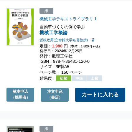
紙
機械工学テキストライブラリ
1
自動車づくりの例で学ぶ
機械工学概論
坂根政男(立命館大学名誉教授) 著
定価：
1,980
円
（本体：1,800円＋税）
発行日：2024年12月25日
発行：数理工学社
ISBN：978-4-86481-120-0
サイズ：並製A5
ページ数： 160 ページ
難易度：
献本申込
注文申込
（採用者）
（書店）
紙