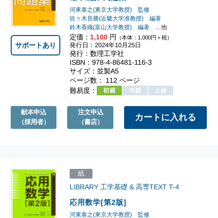
河東泰之(東京大学教授) 監修
佐々木良勝(近畿大学准教授) 編著
鈴木香織(富山大学教授) 編著
…他
定価：
1,100
円
（本体：1,000円＋税）
サポートあり
発行日：2024年10月25日
発行：数理工学社
ISBN：978-4-86481-116-3
サイズ：並製A5
ページ数： 112 ページ
難易度：
献本申込
注文申込
（採用者）
（書店）
紙
LIBRARY 工学基礎 & 高専TEXT
T-4
応用数学[第2版]
河東泰之(東京大学教授) 監修