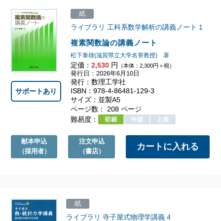
紙
ライブラリ 工科系数学解析の講義ノート
1
複素関数論の講義ノート
松下泰雄(滋賀県立大学名誉教授) 著
定価：
2,530
円
（本体：2,300円＋税）
発行日：2026年6月10日
発行：数理工学社
ISBN：978-4-86481-129-3
サポートあり
サイズ：並製A5
ページ数： 208 ページ
難易度：
献本申込
注文申込
（採用者）
（書店）
紙
ライブラリ 寺子屋式物理学講義
4