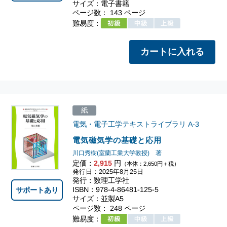
サイズ：電子書籍
ページ数： 143 ページ
難易度：
紙
電気・電子工学テキストライブラリ
A-3
電気磁気学の基礎と応用
川口秀樹(室蘭工業大学教授) 著
定価：
2,915
円
（本体：2,650円＋税）
発行日：2025年8月25日
発行：数理工学社
ISBN：978-4-86481-125-5
サポートあり
サイズ：並製A5
ページ数： 248 ページ
難易度：