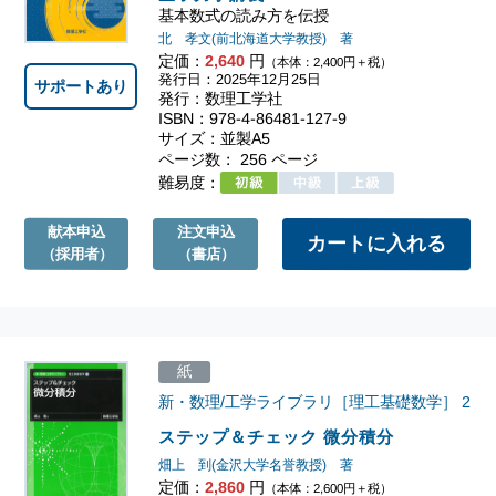
基本数式の読み方を伝授
北 孝文(前北海道大学教授) 著
定価：
2,640
円
（本体：2,400円＋税）
発行日：2025年12月25日
サポートあり
発行：数理工学社
ISBN：978-4-86481-127-9
サイズ：並製A5
ページ数： 256 ページ
難易度：
献本申込
注文申込
（採用者）
（書店）
紙
新・数理/工学ライブラリ［理工基礎数学］
2
ステップ＆チェック 微分積分
畑上 到(金沢大学名誉教授) 著
定価：
2,860
円
（本体：2,600円＋税）