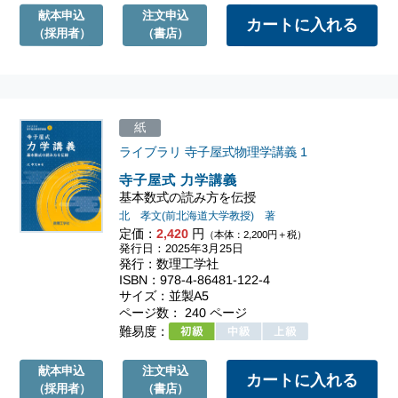
献本申込
注文申込
（採用者）
（書店）
紙
ライブラリ 寺子屋式物理学講義
1
寺子屋式 力学講義
基本数式の読み方を伝授
北 孝文(前北海道大学教授) 著
定価：
2,420
円
（本体：2,200円＋税）
発行日：2025年3月25日
発行：数理工学社
ISBN：978-4-86481-122-4
サイズ：並製A5
ページ数： 240 ページ
難易度：
献本申込
注文申込
（採用者）
（書店）