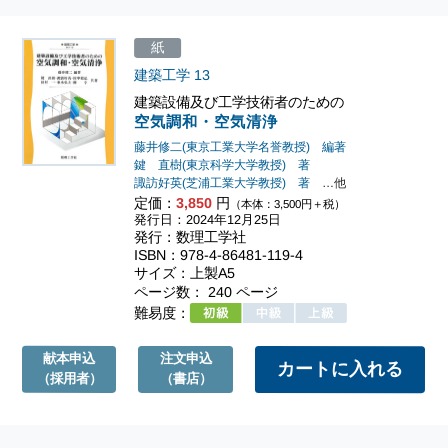
紙
建築工学
13
建築設備及び工学技術者のための
空気調和・空気清浄
藤井修二(東京工業大学名誉教授) 編著
鍵 直樹(東京科学大学教授) 著
諏訪好英(芝浦工業大学教授) 著
…他
定価：
3,850
円
（本体：3,500円＋税）
発行日：2024年12月25日
発行：数理工学社
ISBN：978-4-86481-119-4
サイズ：上製A5
ページ数： 240 ページ
難易度：
献本申込
注文申込
（採用者）
（書店）