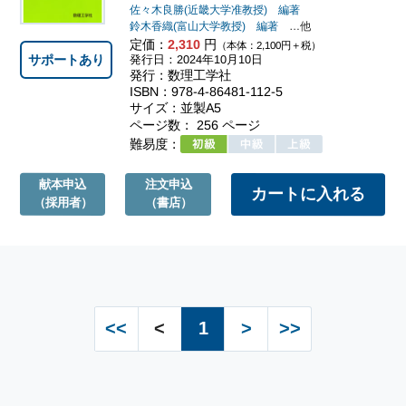
佐々木良勝(近畿大学准教授) 編著
鈴木香織(富山大学教授) 編著
…他
定価：
2,310
円
（本体：2,100円＋税）
サポートあり
発行日：2024年10月10日
発行：数理工学社
ISBN：978-4-86481-112-5
サイズ：並製A5
ページ数： 256 ページ
難易度：
献本申込
注文申込
（採用者）
（書店）
<<
<
1
>
>>