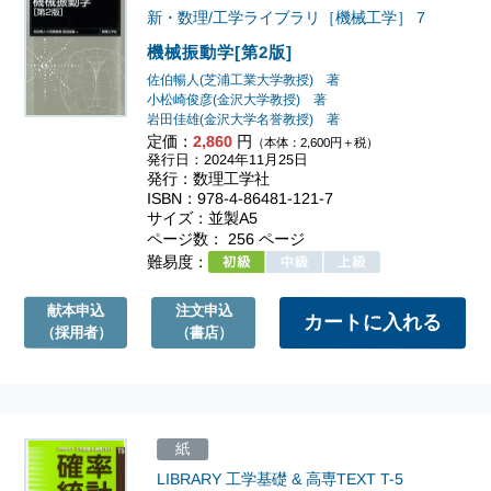
新・数理/工学ライブラリ［機械工学］
7
機械振動学[第2版]
佐伯暢人(芝浦工業大学教授) 著
小松崎俊彦(金沢大学教授) 著
岩田佳雄(金沢大学名誉教授) 著
定価：
2,860
円
（本体：2,600円＋税）
発行日：2024年11月25日
発行：数理工学社
ISBN：978-4-86481-121-7
サイズ：並製A5
ページ数： 256 ページ
難易度：
献本申込
注文申込
（採用者）
（書店）
紙
LIBRARY 工学基礎 & 高専TEXT
T-5