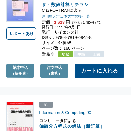
ザ・数値計算リテラシ
C & FORTRANによる
戸川隼人(元日本大学教授) 著
定価：
1,628
円
（本体：1,480円＋税）
発行日：1997年9月1日
発行：サイエンス社
サポートあり
ISBN：978-4-7819-0845-8
サイズ：並製A5
ページ数： 160 ページ
難易度：
献本申込
注文申込
（採用者）
（書店）
紙
Information & Computing
90
コンピュータによる
偏微分方程式の解法［新訂版］