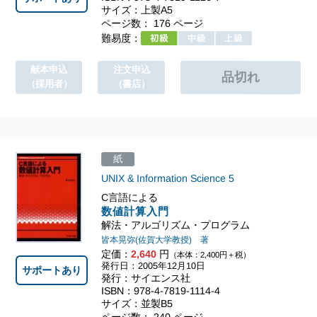
サイズ：上製A5
ページ数： 176 ページ
難易度：
献本申込
注文申込
（採用者）
（書店）
紙
UNIX & Information Science
5
C言語による
数値計算入門
解法・アルゴリズム・プログラム
皆本晃弥(佐賀大学教授) 著
定価：
2,640
円
（本体：2,400円＋税）
発行日：2005年12月10日
サポートあり
発行：サイエンス社
ISBN：978-4-7819-1114-4
サイズ：並製B5
ページ数： 240 ページ