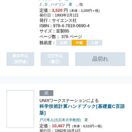
J．D．ハドソン 著
…他
定価：
3,520
円
（本体：3,200円＋税）
発行日：1993年2月1日
発行：サイエンス社
ISBN：978-4-7819-0690-4
サイズ：並製B5
ページ数： 376 ページ
難易度：
献本申込
注文申込
（採用者）
（書店）
紙
UNIXワークステーションによる
科学技術計算ハンドブック[基礎篇C言語
版]
戸川隼人(元日本大学教授) 著
定価：
10,467
円
（本体：9,515円＋税）
発行日：1992年10月1日