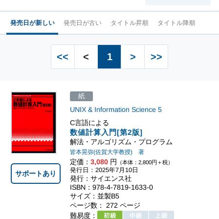
発売日が新しい
発売日が古い
タイトル昇順
タイトル降順
<<
<
1
>
>>
紙
UNIX & Information Science
5
C言語による
数値計算入門[第2版]
解法・アルゴリズム・プログラム
皆本晃弥(佐賀大学教授) 著
定価：
3,080
円
（本体：2,800円＋税）
発行日：2025年7月10日
サポートあり
発行：サイエンス社
ISBN：978-4-7819-1633-0
サイズ：並製B5
ページ数： 272 ページ
難易度：