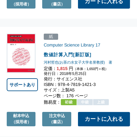
（採用者）
（書店）
紙
Computer Science Library
17
数値計算入門[新訂版]
河村哲也(お茶の水女子大学名誉教授) 著
定価：
1,815
円
（本体：1,650円＋税）
発行日：2018年5月25日
発行：サイエンス社
ISBN：978-4-7819-1421-3
サポートあり
サイズ：上製A5
ページ数： 176 ページ
難易度：
献本申込
注文申込
（採用者）
（書店）