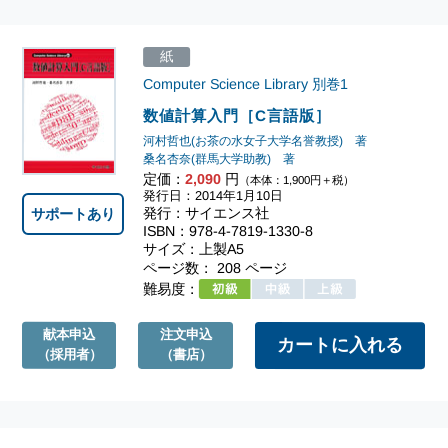
紙
Computer Science Library
別巻1
数値計算入門［C言語版］
河村哲也(お茶の水女子大学名誉教授) 著
桑名杏奈(群馬大学助教) 著
定価：
2,090
円
（本体：1,900円＋税）
発行日：2014年1月10日
発行：サイエンス社
サポートあり
ISBN：978-4-7819-1330-8
サイズ：上製A5
ページ数： 208 ページ
難易度：
献本申込
注文申込
（採用者）
（書店）