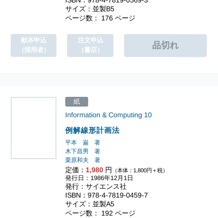
サイズ：並製B5
ページ数： 176 ページ
献本申込
注文申込
（採用者）
（書店）
紙
Information & Computing
10
例解線形計画法
平本 巌 著
木下昌男 著
栗原和夫 著
定価：
1,980
円
（本体：1,800円＋税）
発行日：1986年12月1日
発行：サイエンス社
ISBN：978-4-7819-0459-7
サイズ：並製A5
ページ数： 192 ページ