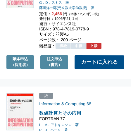
G．D．スミス 著
藤川洋一郎(元立教大学助教授) 訳
定価：
2,456
円
（本体：2,233円＋税）
発行日：1996年2月1日
発行：サイエンス社
ISBN：978-4-7819-0778-9
サイズ：並製A5
ページ数： 200 ページ
難易度：
献本申込
注文申込
（採用者）
（書店）
紙
Information & Computing
68
数値計算とその応用
FORTRAN 77
L．V．アトキンソン 著
P．J．ハーリ 著