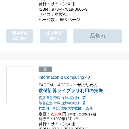
発行：サイエンス社
ISBN：978-4-7819-0666-9
サイズ：並製A5
ページ数： 568 ページ
献本申込
注文申込
（採用者）
（書店）
紙
Information & Computing
40
FACOM， ACOSユーザのための
数値計算ライブラリ利用の実際
横見博之(帝塚山大学教授) 著
落合史生(帝塚山大学教授) 著
竹之内 脩(元大阪大学教授) 監修
定価：
2,200
円
（本体：2,000円＋税）
発行日：1989年12月1日
発行：サイエンス社
ISBN：978-4-7819-0569-3