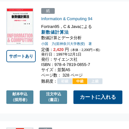
紙
Information & Computing
94
Fortran95，C & Javaによる
新数値計算法
数値計算とデータ分析
小国 力(前神奈川大学教授) 著
定価：
2,420
円
（本体：2,200円＋税）
発行日：1997年12月1日
サポートあり
発行：サイエンス社
ISBN：978-4-7819-0855-7
サイズ：並製A5
ページ数： 328 ページ
難易度：
献本申込
注文申込
（採用者）
（書店）