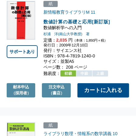
紙
新情報教育ライブラリM
11
数値計算の基礎と応用[新訂版]
数値解析学への入門
杉浦 洋(南山大学教授) 著
定価：
2,035
円
（本体：1,850円＋税）
発行日：2009年12月10日
発行：サイエンス社
サポートあり
ISBN：978-4-7819-1240-0
サイズ：並製A5
ページ数： 208 ページ
難易度：
献本申込
注文申込
（採用者）
（書店）
紙
ライブラリ数理・情報系の数学講義
10