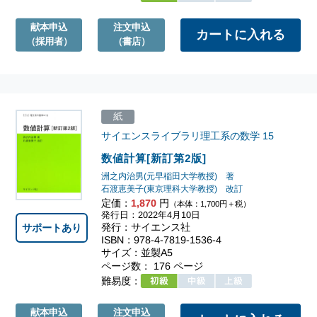
献本申込
注文申込
（採用者）
（書店）
紙
サイエンスライブラリ理工系の数学
15
数値計算[新訂第2版]
洲之内治男(元早稲田大学教授) 著
石渡恵美子(東京理科大学教授) 改訂
定価：
1,870
円
（本体：1,700円＋税）
発行日：2022年4月10日
発行：サイエンス社
サポートあり
ISBN：978-4-7819-1536-4
サイズ：並製A5
ページ数： 176 ページ
難易度：
献本申込
注文申込