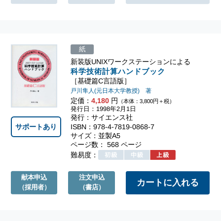
紙
新装版UNIXワークステーションによる
科学技術計算ハンドブック
［基礎篇C言語版］
戸川隼人(元日本大学教授) 著
定価：
4,180
円
（本体：3,800円＋税）
発行日：1998年2月1日
発行：サイエンス社
ISBN：978-4-7819-0868-7
サポートあり
サイズ：並製A5
ページ数： 568 ページ
難易度：
献本申込
注文申込
（採用者）
（書店）