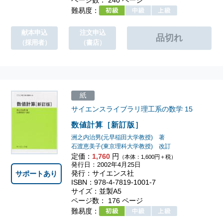
難易度：
献本申込
注文申込
（採用者）
（書店）
紙
サイエンスライブラリ理工系の数学
15
数値計算［新訂版］
洲之内治男(元早稲田大学教授) 著
石渡恵美子(東京理科大学教授) 改訂
定価：
1,760
円
（本体：1,600円＋税）
発行日：2002年4月25日
発行：サイエンス社
サポートあり
ISBN：978-4-7819-1001-7
サイズ：並製A5
ページ数： 176 ページ
難易度：