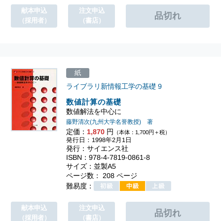
献本申込
注文申込
（採用者）
（書店）
紙
ライブラリ新情報工学の基礎
9
数値計算の基礎
数値解法を中心に
藤野清次(九州大学名誉教授) 著
定価：
1,870
円
（本体：1,700円＋税）
発行日：1998年2月1日
発行：サイエンス社
ISBN：978-4-7819-0861-8
サイズ：並製A5
ページ数： 208 ページ
難易度：
献本申込
注文申込
（採用者）
（書店）