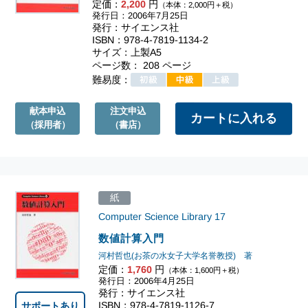
定価：
2,200
円
（本体：2,000円＋税）
発行日：2006年7月25日
発行：サイエンス社
ISBN：978-4-7819-1134-2
サイズ：上製A5
ページ数： 208 ページ
難易度：
献本申込
注文申込
（採用者）
（書店）
紙
Computer Science Library
17
数値計算入門
河村哲也(お茶の水女子大学名誉教授) 著
定価：
1,760
円
（本体：1,600円＋税）
発行日：2006年4月25日
発行：サイエンス社
ISBN：978-4-7819-1126-7
サポートあり