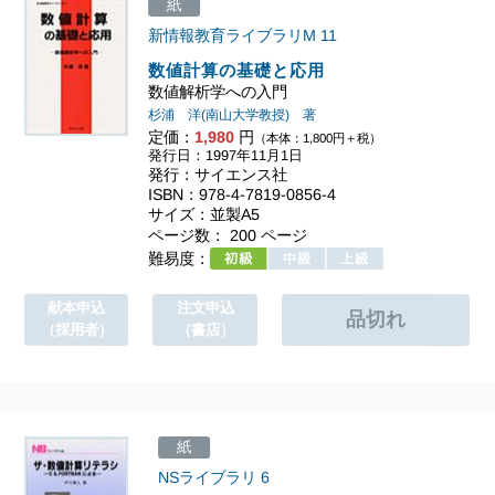
紙
新情報教育ライブラリM
11
数値計算の基礎と応用
数値解析学への入門
杉浦 洋(南山大学教授) 著
定価：
1,980
円
（本体：1,800円＋税）
発行日：1997年11月1日
発行：サイエンス社
ISBN：978-4-7819-0856-4
サイズ：並製A5
ページ数： 200 ページ
難易度：
献本申込
注文申込
（採用者）
（書店）
紙
NSライブラリ
6