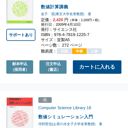
数値計算講義
金子 晃(東京大学名誉教授) 著
定価：
2,420
円
（本体：2,200円＋税）
発行日：2009年4月10日
発行：サイエンス社
ISBN：978-4-7819-1225-7
サポートあり
サイズ：並製A5
ページ数： 272 ページ
難易度：
献本申込
注文申込
（採用者）
（書店）
紙
Computer Science Library
18
数値シミュレーション入門
河村哲也(お茶の水女子大学名誉教授) 著