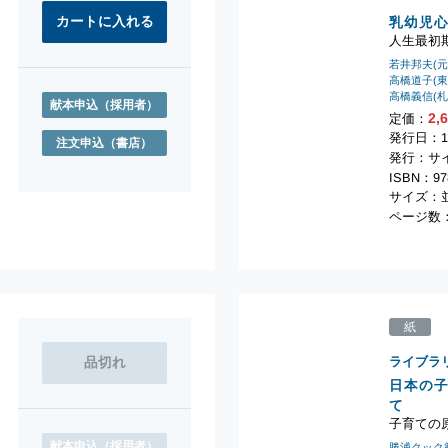
乳幼児
人生最初
若井邦夫(
高橋道子(
高橋義信(
献本申込
（採用者）
2,
定価：
発行日：1
注文申込
（書店）
発行：サ
ISBN：978
サイズ：並
ページ数：
紙
ライブラ
日本の
て
子育ての
献本申込
（採用者）
勝浦クック