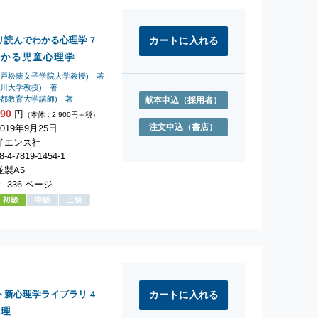
リ読んでわかる心理学
7
わかる児童心理学
神戸松蔭女子学院大学教授) 著
香川大学教授) 著
京都教育大学講師) 著
献本申込
（採用者）
190
円
（本体：2,900円＋税）
注文申込
（書店）
019年9月25日
イエンス社
-4-7819-1454-1
製A5
 336 ページ
ト新心理学ライブラリ
4
心理