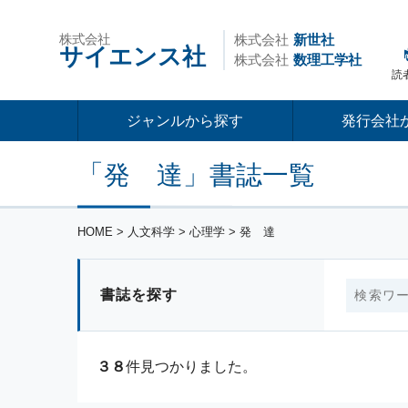
株式会社
株式会社
新世社
サイエンス社
株式会社
数理工学社
読
ジャンルから探す
発行会社
「発 達」書誌一覧
HOME
> 人文科学 > 心理学 > 発 達
書誌を探す
３８
件見つかりました。