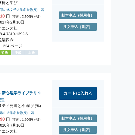
獲得と学び
お茶の水女子大学名誉教授) 著
献本申込
（採用者）
310
円
（本体：2,100円＋税）
017年2月10日
注文申込
（書店）
イエンス社
-4-7819-1392-6
並製四六
 224 ページ
ト新心理学ライブラリ
9
心理
リティ発達と不適応行動
和歌山大学名誉教授) 著
献本申込
（採用者）
090
円
（本体：1,900円＋税）
010年7月10日
注文申込
（書店）
イエンス社