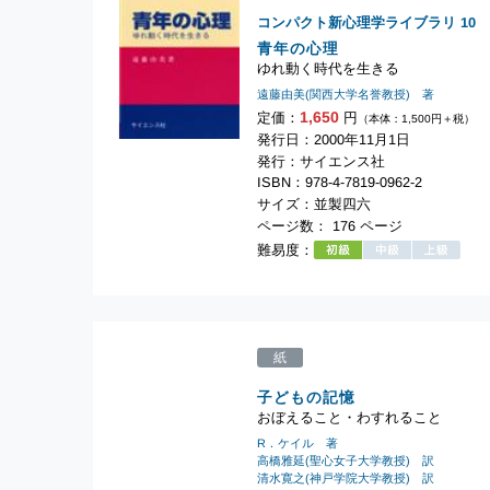
コンパクト新心理学ライブラリ
10
青年の心理
ゆれ動く時代を生きる
遠藤由美(関西大学名誉教授) 著
1,650
定価：
円
（本体：1,500円＋税）
発行日：2000年11月1日
発行：サイエンス社
ISBN：978-4-7819-0962-2
サイズ：並製四六
ページ数： 176 ページ
難易度：
紙
子どもの記憶
おぼえること・わすれること
R．ケイル 著
高橋雅延(聖心女子大学教授) 訳
清水寛之(神戸学院大学教授) 訳