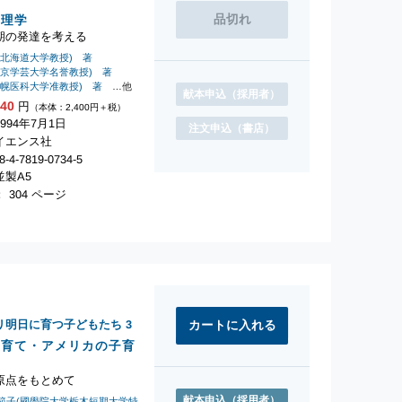
心理学
期の発達を考える
元北海道大学教授) 著
東京学芸大学名誉教授) 著
札幌医科大学准教授) 著
…他
献本申込
（採用者）
640
円
（本体：2,400円＋税）
994年7月1日
注文申込
（書店）
イエンス社
-4-7819-0734-5
製A5
 304 ページ
リ明日に育つ子どもたち
3
子育て・アメリカの子育
原点をもとめて
献本申込
（採用者）
範子(國學院大学栃木短期大学特