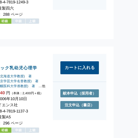
-4-7819-1249-3
並製四六
 288 ページ
ィック乳幼児心理学
元北海道大学教授) 著
東京学芸大学名誉教授) 著
札幌医科大学准教授) 著
…他
640
円
献本申込
（採用者）
（本体：2,400円＋税）
06年10月10日
イエンス社
注文申込
（書店）
-4-7819-1137-3
製A5
 296 ページ