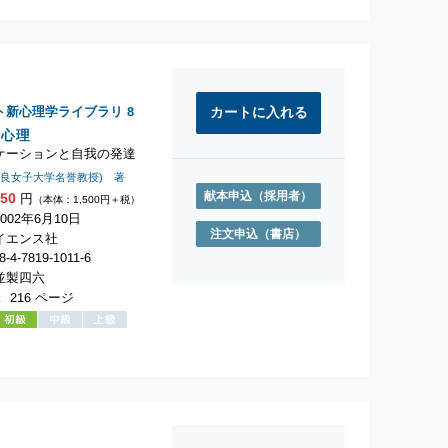
ト新心理学ライブラリ
8
の心理
ケーションと自我の発達
奈良女子大学名誉教授) 著
献本申込
（採用者）
650
円
（本体：1,500円＋税）
002年6月10日
注文申込
（書店）
イエンス社
-4-7819-1011-6
並製四六
 216 ページ