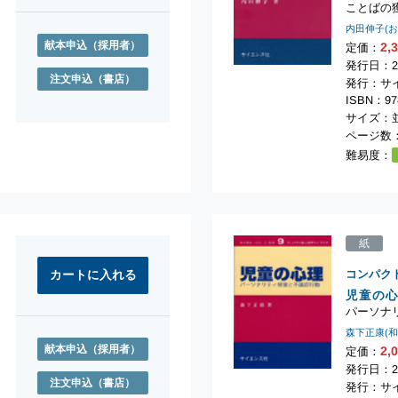
ことばの
内田伸子(
献本申込
（採用者）
2,
定価：
発行日：2
注文申込
（書店）
発行：サ
ISBN：978
サイズ：
ページ数：
難易度：
紙
コンパク
児童の
パーソナ
森下正康(
献本申込
（採用者）
2,
定価：
発行日：2
注文申込
（書店）
発行：サ