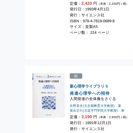
2,420
定価：
円
（本体：2,200円＋税）
発行日：1993年4月1日
発行：サイエンス社
ISBN：978-4-7819-0689-8
サイズ：並製A5
ページ数： 224 ページ
紙
新心理学ライブラリ
5
発達心理学への招待
人間発達の全体像をさぐる
矢野喜夫(元京都教育大学教授) 著
落合正行(元追手門学院大学教授) 著
3,190
定価：
円
（本体：2,900円＋税）
発行日：1991年12月1日
発行：サイエンス社