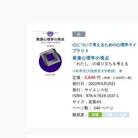
紙
心について考えるための心理学ライ
ブラリ
2
発達心理学の視点
「わたし」の成り立ちを考える
小松孝至(大阪教育大学教授) 著
2,640
定価：
円
（本体：2,400円＋税）
発行日：2022年6月25日
発行：サイエンス社
ISBN：978-4-7819-1537-1
サイズ：並製A5
ページ数： 240 ページ
難易度：