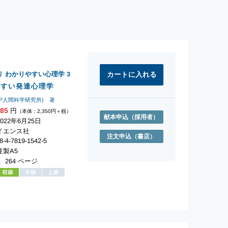
リ わかりやすい心理学
3
やすい発達心理学
P人間科学研究所) 著
585
円
（本体：2,350円＋税）
献本申込
（採用者）
022年6月25日
イエンス社
注文申込
（書店）
-4-7819-1542-5
製A5
 264 ページ