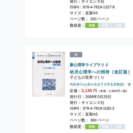
発行：サイエンス社
ISBN：978-4-7819-1327-8
サイズ：並製A5
ページ数： 320 ページ
難易度：
紙
新心理学ライブラリ
2
幼児心理学への招待［改訂版］
子どもの世界づくり
内田伸子(お茶の水女子大学名誉教授) 著
3,135
定価：
円
（本体：2,850円＋税）
発行日：2008年3月25日
発行：サイエンス社
ISBN：978-4-7819-1182-3
サイズ：並製A5
ページ数： 360 ページ
難易度：