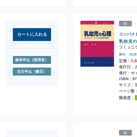
紙
コンパク
乳幼児
コミュニ
麻生 武(
献本申込
（採用者）
1,
定価：
発行日：2
注文申込
（書店）
発行：サ
ISBN：978
サイズ：
ページ数：
難易度：
紙