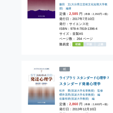
藤田 文(大分県立芸術文化短期大学教
授) 編著
2,585
定価：
円
（本体：2,350円＋税）
発行日：2017年7月10日
発行：サイエンス社
ISBN：978-4-7819-1396-4
サイズ：並製A5
ページ数： 264 ページ
難易度：
紙
ライブラリ スタンダード心理学
7
スタンダード発達心理学
松井 豊(筑波大学名誉教授) 監修
櫻井茂男(筑波大学名誉教授) 編
佐藤有耕(筑波大学教授) 編
2,860
定価：
円
（本体：2,600円＋税）
発行日：2013年12月10日