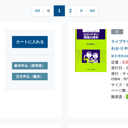
<<
<
1
2
>
>>
紙
ライブラ
わかり
榎本博明(M
2,
定価：
献本申込
（採用者）
発行日：2
発行：サ
注文申込
（書店）
ISBN：978
サイズ：並
ページ数：
難易度：