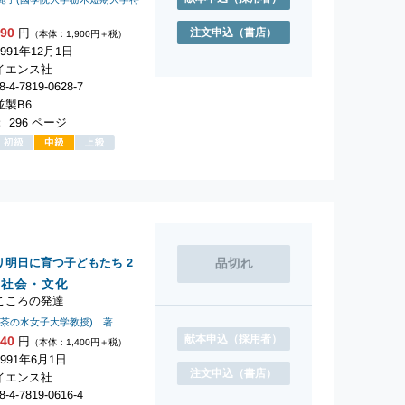
著
090
注文申込
（書店）
円
（本体：1,900円＋税）
991年12月1日
イエンス社
-4-7819-0628-7
製B6
 296 ページ
リ明日に育つ子どもたち
2
・社会・文化
こころの発達
お茶の水女子大学教授) 著
献本申込
（採用者）
540
円
（本体：1,400円＋税）
991年6月1日
注文申込
（書店）
イエンス社
-4-7819-0616-4