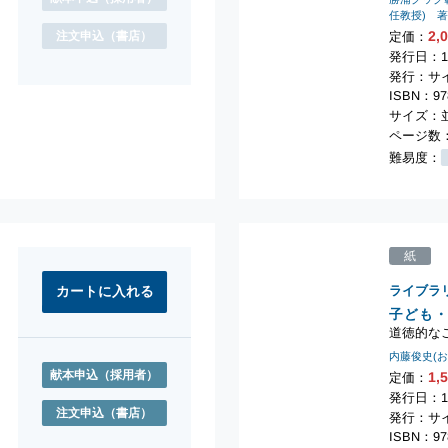
任教授) 
2,
注文申込
（書店）
定価：
発行日：1
発行：サ
ISBN：978
サイズ：並
ページ数：
難易度：
紙
ライブラ
子ども
道徳的な
内藤俊史(
献本申込
（採用者）
1,
定価：
発行日：1
注文申込
（書店）
発行：サ
ISBN：978