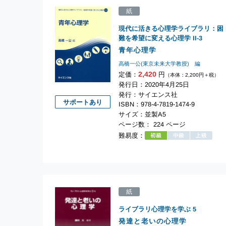
紙
現代に活きる心理学ライブラリ：困
難を希望に変える心理学
II-3
青年心理学
高橋一公(東京未来大学教授) 編
2,420
定価：
円
（本体：2,200円＋税）
発行日：2020年4月25日
発行：サイエンス社
サポートあり
ISBN：978-4-7819-1474-9
サイズ：並製A5
ページ数： 224 ページ
難易度：
紙
ライブラリ心理学を学ぶ
5
発達と老いの心理学