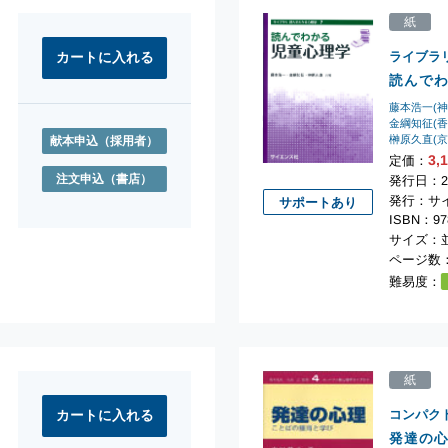
紙
ライブラ
読んで
藤本浩一(
金綱知征(
榊原久直(
献本申込
（採用者）
3,
定価：
注文申込
（書店）
発行日：2
発行：サ
サポートあり
ISBN：978
サイズ：並
ページ数：
難易度：
紙
コンパク
発達の