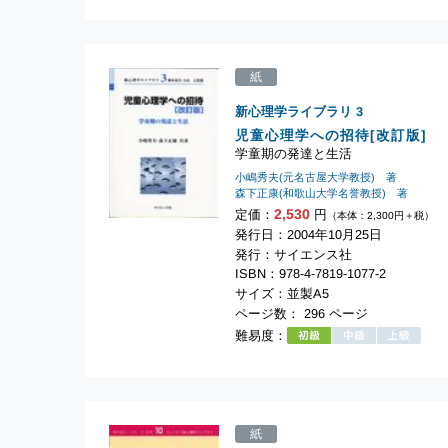
紙
新心理学ライブラリ
3
児童心理学への招待[改訂版]
学童期の発達と生活
小嶋秀夫(元名古屋大学教授) 著
森下正康(和歌山大学名誉教授) 著
2,530
定価：
円
（本体：2,300円＋税）
発行日：2004年10月25日
発行：サイエンス社
ISBN：978-4-7819-1077-2
サイズ：並製A5
ページ数： 296 ページ
難易度：
紙