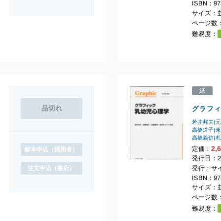
ISBN：978
サイズ：
ページ数：
難易度：
紙
グラフ
若井邦夫(
高橋道子(
高橋義信(
2,
定価：
献本申込
（採用者）
発行日：20
発行：サ
注文申込
（書店）
ISBN：978
サイズ：並
ページ数：
難易度：