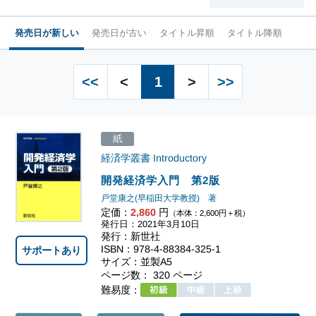
発売日が新しい
発売日が古い
タイトル昇順
タイトル降順
<<
<
1
>
>>
紙
経済学叢書 Introductory
開発経済学入門 第2版
戸堂康之(早稲田大学教授) 著
定価：
2,860
円
（本体：2,600円＋税）
発行日：2021年3月10日
発行：新世社
ISBN：978-4-88384-325-1
サポートあり
サイズ：並製A5
ページ数： 320 ページ
難易度：