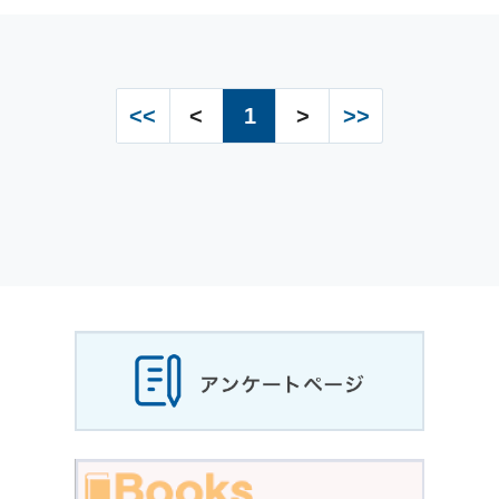
<<
<
1
>
>>