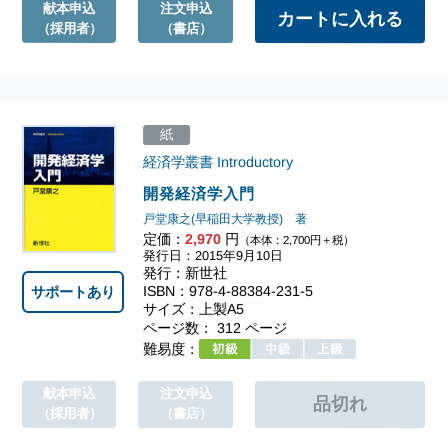
献本申込
注文申込
（採用者）
（書店）
紙
経済学叢書 Introductory
開発経済学入門
戸堂康之(早稲田大学教授) 著
定価：
2,970
円
（本体：2,700円＋税）
発行日：2015年9月10日
発行：新世社
ISBN：978-4-88384-231-5
サポートあり
サイズ：上製A5
ページ数： 312 ページ
難易度：
献本申込
注文申込
（採用者）
（書店）