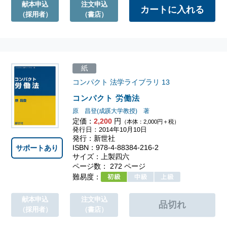
献本申込
注文申込
（採用者）
（書店）
紙
コンパクト 法学ライブラリ
13
コンパクト 労働法
原 昌登(成蹊大学教授) 著
定価：
2,200
円
（本体：2,000円＋税）
発行日：2014年10月10日
発行：新世社
ISBN：978-4-88384-216-2
サポートあり
サイズ：上製四六
ページ数： 272 ページ
難易度：
献本申込
注文申込
（採用者）
（書店）