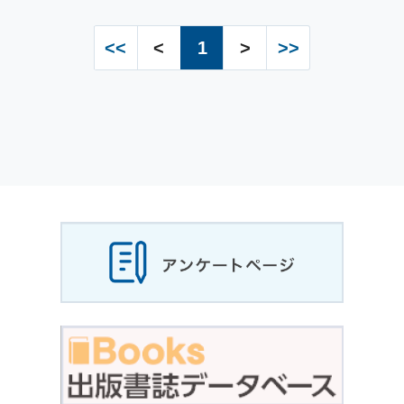
<<
<
1
>
>>