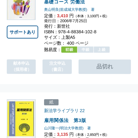
基礎コース 労働法
奥山明良(前成城大学教授) 著
定価：
3,410
円
（本体：3,100円＋税）
発行日：2006年7月25日
発行：新世社
ISBN：978-4-88384-102-8
サポートあり
サイズ：上製A5
ページ数： 400 ページ
難易度：
献本申込
注文申込
（採用者）
（書店）
紙
新法学ライブラリ
22
雇用関係法 第3版
山川隆一(明治大学教授) 著
定価：
3,135
円
（本体：2,850円＋税）