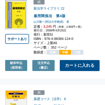
紙
新法学ライブラリ
22
雇用関係法 第4版
山川隆一(明治大学教授) 著
定価：
3,245
円
（本体：2,950円＋税）
発行日：2008年4月25日
発行：新世社
ISBN：978-4-88384-124-0
サポートあり
サイズ：上製A5
ページ数： 352 ページ
難易度：
献本申込
注文申込
（採用者）
（書店）
紙
基礎コース［法学］
8