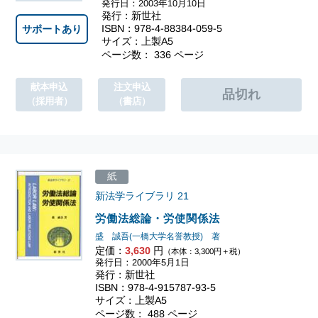
発行日：2003年10月10日
発行：新世社
ISBN：978-4-88384-059-5
サポートあり
サイズ：上製A5
ページ数： 336 ページ
献本申込
注文申込
（採用者）
（書店）
紙
新法学ライブラリ
21
労働法総論・労使関係法
盛 誠吾(一橋大学名誉教授) 著
定価：
3,630
円
（本体：3,300円＋税）
発行日：2000年5月1日
発行：新世社
ISBN：978-4-915787-93-5
サイズ：上製A5
ページ数： 488 ページ