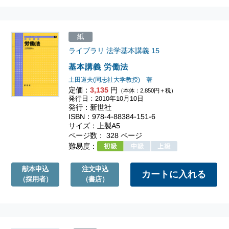
紙
ライブラリ 法学基本講義
15
基本講義 労働法
土田道夫(同志社大学教授) 著
定価：
3,135
円
（本体：2,850円＋税）
発行日：2010年10月10日
発行：新世社
ISBN：978-4-88384-151-6
サイズ：上製A5
ページ数： 328 ページ
難易度：
献本申込
注文申込
（採用者）
（書店）