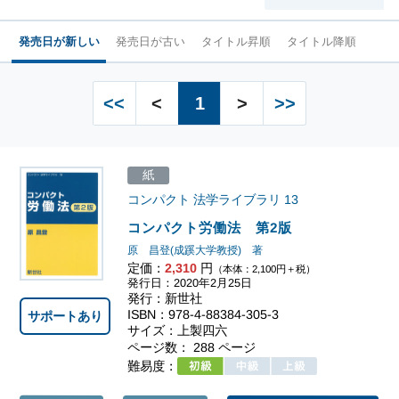
発売日が新しい
発売日が古い
タイトル昇順
タイトル降順
<<
<
1
>
>>
紙
コンパクト 法学ライブラリ
13
コンパクト労働法 第2版
原 昌登(成蹊大学教授) 著
定価：
2,310
円
（本体：2,100円＋税）
発行日：2020年2月25日
発行：新世社
ISBN：978-4-88384-305-3
サポートあり
サイズ：上製四六
ページ数： 288 ページ
難易度：