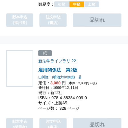
難易度：
献本申込
注文申込
（採用者）
（書店）
紙
新法学ライブラリ
22
雇用関係法 第2版
山川隆一(明治大学教授) 著
定価：
3,080
円
（本体：2,800円＋税）
発行日：1999年12月1日
発行：新世社
ISBN：978-4-88384-009-0
サイズ：上製A5
ページ数： 328 ページ
献本申込
注文申込
（採用者）
（書店）