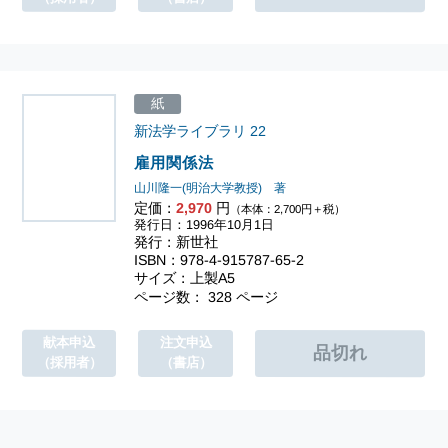
紙
新法学ライブラリ
22
雇用関係法
山川隆一(明治大学教授) 著
定価：
2,970
円
（本体：2,700円＋税）
発行日：1996年10月1日
発行：新世社
ISBN：978-4-915787-65-2
サイズ：上製A5
ページ数： 328 ページ
献本申込
注文申込
（採用者）
（書店）