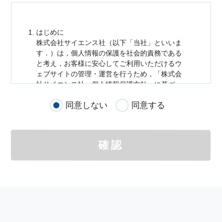
はじめに
株式会社サイエンス社（以下「当社」といいま
す．）は，
個人情報
の保護を社会的責務である
と考え，お客様に安心してご利用いただけるウ
ェブサイトの管理・運営を行うため，「株式会
社サイエンス社
個人情報
保護方針」に基づ
き，以下のとおり「ウェブサイトにおける
個人
同意しない
同意する
情報
の取扱い」を定めました．
個人情報
の取扱いの適用範囲
個人情報
の取扱いについては，お客様が当社の
確認
サイトを通じて商品の購入，当社へのご連絡，
メールマガジンの購読などをご利用された時に
適応されます．
お客様が当社のサイトを利用される際に収集さ
れた
個人情報
は，当
個人情報
の取扱いについて
の考え方に従い管理されます．
個人情報
の利用目的