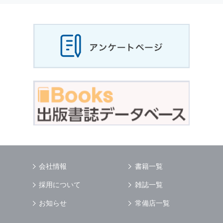
当社は，お客様から収集させていただいた
個人
情報
，ご注文情報（お客様の注文履歴に関する
情報を含む）を，本サービスを提供する目的の
他に，以下の各号に定める目的のために利用す
ることがあります．
本サービスの提供または以下に定める目的以外
に，当社はお客様の
個人情報
利用することはあ
りません．
（1） お客様に対して，当社の商品やサービス
をご紹介する場合
（2） 当社において，お客様に代行してご注文
手続き，ご注文内容の確認，変更手続きを行う
場合
（3） お客様からのお問い合わせに対して回答
を行う場合
（4） お客様に対して，当社のサービスに対す
会社情報
書籍一覧
るご意見やご感想のご提供をお願いするため
（5） 当社がお客様に別途連絡の上，個別にご
採用について
雑誌一覧
了解をいただいた目的に利用するため
（6） お客様の属性（年齢，住所など）ごとに
お知らせ
常備店一覧
分類された統計的資料を作成するため
（7） お客様それぞれの嗜好に適合した情報発