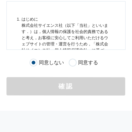
はじめに
株式会社サイエンス社（以下「当社」といいま
す．）は，
個人情報
の保護を社会的責務である
と考え，お客様に安心してご利用いただけるウ
ェブサイトの管理・運営を行うため，「株式会
社サイエンス社
個人情報
保護方針」に基づ
き，以下のとおり「ウェブサイトにおける
個人
同意しない
同意する
情報
の取扱い」を定めました．
個人情報
の取扱いの適用範囲
個人情報
の取扱いについては，お客様が当社の
確認
サイトを通じて商品の購入，当社へのご連絡，
メールマガジンの購読などをご利用された時に
適応されます．
お客様が当社のサイトを利用される際に収集さ
れた
個人情報
は，当
個人情報
の取扱いについて
の考え方に従い管理されます．
個人情報
の利用目的