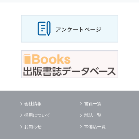
当社は，お客様から収集させていただいた
個人
情報
，ご注文情報（お客様の注文履歴に関する
情報を含む）を，本サービスを提供する目的の
他に，以下の各号に定める目的のために利用す
ることがあります．
本サービスの提供または以下に定める目的以外
に，当社はお客様の
個人情報
利用することはあ
りません．
（1） お客様に対して，当社の商品やサービス
をご紹介する場合
（2） 当社において，お客様に代行してご注文
手続き，ご注文内容の確認，変更手続きを行う
場合
（3） お客様からのお問い合わせに対して回答
を行う場合
（4） お客様に対して，当社のサービスに対す
会社情報
書籍一覧
るご意見やご感想のご提供をお願いするため
（5） 当社がお客様に別途連絡の上，個別にご
採用について
雑誌一覧
了解をいただいた目的に利用するため
（6） お客様の属性（年齢，住所など）ごとに
お知らせ
常備店一覧
分類された統計的資料を作成するため
（7） お客様それぞれの嗜好に適合した情報発