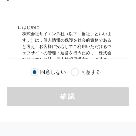
はじめに
株式会社サイエンス社（以下「当社」といいま
す．）は，
個人情報
の保護を社会的責務である
と考え，お客様に安心してご利用いただけるウ
ェブサイトの管理・運営を行うため，「株式会
社サイエンス社
個人情報
保護方針」に基づ
き，以下のとおり「ウェブサイトにおける
個人
同意しない
同意する
情報
の取扱い」を定めました．
個人情報
の取扱いの適用範囲
個人情報
の取扱いについては，お客様が当社の
確認
サイトを通じて商品の購入，当社へのご連絡，
メールマガジンの購読などをご利用された時に
適応されます．
お客様が当社のサイトを利用される際に収集さ
れた
個人情報
は，当
個人情報
の取扱いについて
の考え方に従い管理されます．