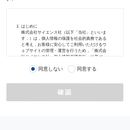
はじめに
株式会社サイエンス社（以下「当社」といいま
す．）は，
個人情報
の保護を社会的責務である
と考え，お客様に安心してご利用いただけるウ
ェブサイトの管理・運営を行うため，「株式会
社サイエンス社
個人情報
保護方針」に基づ
き，以下のとおり「ウェブサイトにおける
個人
同意しない
同意する
情報
の取扱い」を定めました．
個人情報
の取扱いの適用範囲
個人情報
の取扱いについては，お客様が当社の
確認
サイトを通じて商品の購入，当社へのご連絡，
メールマガジンの購読などをご利用された時に
適応されます．
お客様が当社のサイトを利用される際に収集さ
れた
個人情報
は，当
個人情報
の取扱いについて
の考え方に従い管理されます．