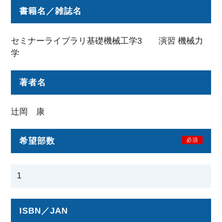
書籍名／雑誌名
セミナーライブラリ基礎機械工学3 演習 機械力
学
著者名
辻岡 康
希望部数
必須
ISBN／JAN