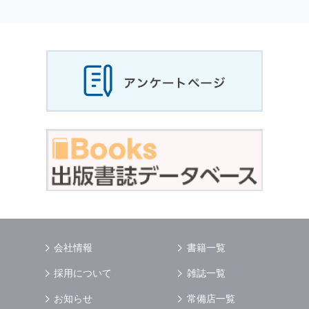
個人情報
の利用目的
当社は，お客様から収集させていただいた
個人
情報
，ご注文情報（お客様の注文履歴に関する
情報を含む）を，本サービスを提供する目的の
他に，以下の各号に定める目的のために利用す
ることがあります．
本サービスの提供または以下に定める目的以外
に，当社はお客様の
個人情報
利用することはあ
りません．
（1） お客様に対して，当社の商品やサービス
をご紹介する場合
（2） 当社において，お客様に代行してご注文
手続き，ご注文内容の確認，変更手続きを行う
場合
（3） お客様からのお問い合わせに対して回答
を行う場合
（4） お客様に対して，当社のサービスに対す
会社情報
書籍一覧
るご意見やご感想のご提供をお願いするため
（5） 当社がお客様に別途連絡の上，個別にご
採用について
雑誌一覧
了解をいただいた目的に利用するため
（6） お客様の属性（年齢，住所など）ごとに
お知らせ
常備店一覧
分類された統計的資料を作成するため