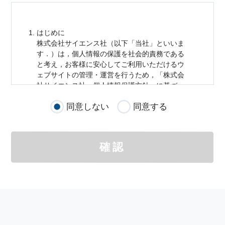
はじめに
株式会社サイエンス社（以下「当社」といいま
す．）は，
個人情報
の保護を社会的責務である
と考え，お客様に安心してご利用いただけるウ
ェブサイトの管理・運営を行うため，「株式会
社サイエンス社
個人情報
保護方針」に基づ
き，以下のとおり「ウェブサイトにおける
個人
同意しない
同意する
情報
の取扱い」を定めました．
個人情報
の取扱いの適用範囲
個人情報
の取扱いについては，お客様が当社の
確認
サイトを通じて商品の購入，当社へのご連絡，
メールマガジンの購読などをご利用された時に
適応されます．
お客様が当社のサイトを利用される際に収集さ
れた
個人情報
は，当
個人情報
の取扱いについて
の考え方に従い管理されます．
個人情報
の利用目的