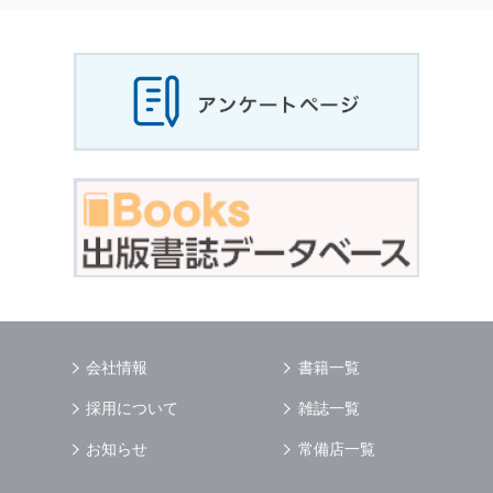
当社は，お客様から収集させていただいた
個人
情報
，ご注文情報（お客様の注文履歴に関する
情報を含む）を，本サービスを提供する目的の
他に，以下の各号に定める目的のために利用す
ることがあります．
本サービスの提供または以下に定める目的以外
に，当社はお客様の
個人情報
利用することはあ
りません．
（1） お客様に対して，当社の商品やサービス
をご紹介する場合
（2） 当社において，お客様に代行してご注文
手続き，ご注文内容の確認，変更手続きを行う
場合
（3） お客様からのお問い合わせに対して回答
を行う場合
（4） お客様に対して，当社のサービスに対す
会社情報
書籍一覧
るご意見やご感想のご提供をお願いするため
（5） 当社がお客様に別途連絡の上，個別にご
採用について
雑誌一覧
了解をいただいた目的に利用するため
（6） お客様の属性（年齢，住所など）ごとに
お知らせ
常備店一覧
分類された統計的資料を作成するため
（7） お客様それぞれの嗜好に適合した情報発