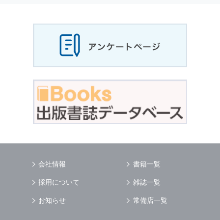
当社は，お客様から収集させていただいた
個人
情報
，ご注文情報（お客様の注文履歴に関する
情報を含む）を，本サービスを提供する目的の
他に，以下の各号に定める目的のために利用す
ることがあります．
本サービスの提供または以下に定める目的以外
に，当社はお客様の
個人情報
利用することはあ
りません．
（1） お客様に対して，当社の商品やサービス
をご紹介する場合
（2） 当社において，お客様に代行してご注文
手続き，ご注文内容の確認，変更手続きを行う
場合
（3） お客様からのお問い合わせに対して回答
を行う場合
（4） お客様に対して，当社のサービスに対す
会社情報
書籍一覧
るご意見やご感想のご提供をお願いするため
（5） 当社がお客様に別途連絡の上，個別にご
採用について
雑誌一覧
了解をいただいた目的に利用するため
（6） お客様の属性（年齢，住所など）ごとに
お知らせ
常備店一覧
分類された統計的資料を作成するため
（7） お客様それぞれの嗜好に適合した情報発