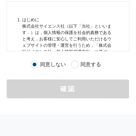
はじめに
株式会社サイエンス社（以下「当社」といいま
す．）は，
個人情報
の保護を社会的責務である
と考え，お客様に安心してご利用いただけるウ
ェブサイトの管理・運営を行うため，「株式会
社サイエンス社
個人情報
保護方針」に基づ
き，以下のとおり「ウェブサイトにおける
個人
同意しない
同意する
情報
の取扱い」を定めました．
個人情報
の取扱いの適用範囲
個人情報
の取扱いについては，お客様が当社の
確認
サイトを通じて商品の購入，当社へのご連絡，
メールマガジンの購読などをご利用された時に
適応されます．
お客様が当社のサイトを利用される際に収集さ
れた
個人情報
は，当
個人情報
の取扱いについて
の考え方に従い管理されます．
個人情報
の利用目的