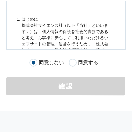
はじめに
株式会社サイエンス社（以下「当社」といいま
す．）は，
個人情報
の保護を社会的責務である
と考え，お客様に安心してご利用いただけるウ
ェブサイトの管理・運営を行うため，「株式会
社サイエンス社
個人情報
保護方針」に基づ
き，以下のとおり「ウェブサイトにおける
個人
同意しない
同意する
情報
の取扱い」を定めました．
個人情報
の取扱いの適用範囲
個人情報
の取扱いについては，お客様が当社の
確認
サイトを通じて商品の購入，当社へのご連絡，
メールマガジンの購読などをご利用された時に
適応されます．
お客様が当社のサイトを利用される際に収集さ
れた
個人情報
は，当
個人情報
の取扱いについて
の考え方に従い管理されます．
個人情報
の利用目的