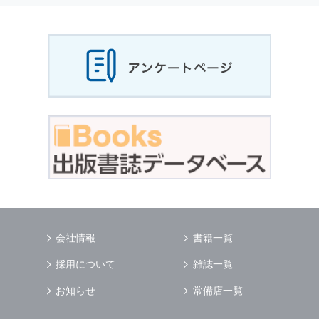
当社は，お客様から収集させていただいた
個人
情報
，ご注文情報（お客様の注文履歴に関する
情報を含む）を，本サービスを提供する目的の
他に，以下の各号に定める目的のために利用す
ることがあります．
本サービスの提供または以下に定める目的以外
に，当社はお客様の
個人情報
利用することはあ
りません．
（1） お客様に対して，当社の商品やサービス
をご紹介する場合
（2） 当社において，お客様に代行してご注文
手続き，ご注文内容の確認，変更手続きを行う
場合
（3） お客様からのお問い合わせに対して回答
を行う場合
（4） お客様に対して，当社のサービスに対す
会社情報
書籍一覧
るご意見やご感想のご提供をお願いするため
（5） 当社がお客様に別途連絡の上，個別にご
採用について
雑誌一覧
了解をいただいた目的に利用するため
（6） お客様の属性（年齢，住所など）ごとに
お知らせ
常備店一覧
分類された統計的資料を作成するため
（7） お客様それぞれの嗜好に適合した情報発