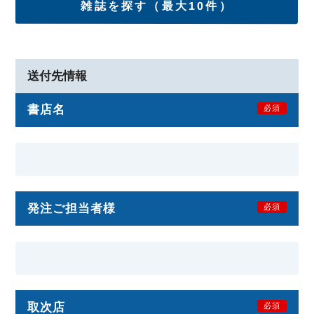
雑誌を探す（最大10件）
送付先情報
書店名
必須
発注ご担当者様
必須
取次店
必須