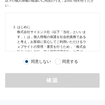
以下の個人情報の取扱いに同意のうえ，お問い合わせくださ
い．
はじめに
株式会社サイエンス社（以下「当社」といいま
す．）は，
個人情報
の保護を社会的責務である
と考え，お客様に安心してご利用いただけるウ
ェブサイトの管理・運営を行うため，「株式会
社サイエンス社
個人情報
保護方針」に基づ
き，以下のとおり「ウェブサイトにおける
個人
同意しない
同意する
情報
の取扱い」を定めました．
個人情報
の取扱いの適用範囲
個人情報
の取扱いについては，お客様が当社の
確認
サイトを通じて商品の購入，当社へのご連絡，
メールマガジンの購読などをご利用された時に
適応されます．
お客様が当社のサイトを利用される際に収集さ
れた
個人情報
は，当
個人情報
の取扱いについて
の考え方に従い管理されます．