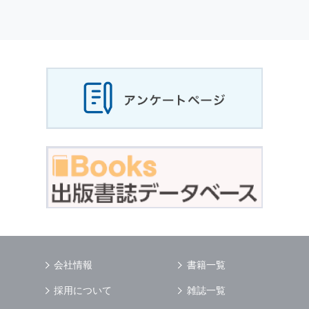
個人情報
の利用目的
当社は，お客様から収集させていただいた
個人
情報
，ご注文情報（お客様の注文履歴に関する
情報を含む）を，本サービスを提供する目的の
他に，以下の各号に定める目的のために利用す
ることがあります．
本サービスの提供または以下に定める目的以外
に，当社はお客様の
個人情報
利用することはあ
りません．
（1） お客様に対して，当社の商品やサービス
をご紹介する場合
（2） 当社において，お客様に代行してご注文
手続き，ご注文内容の確認，変更手続きを行う
場合
（3） お客様からのお問い合わせに対して回答
を行う場合
（4） お客様に対して，当社のサービスに対す
会社情報
書籍一覧
るご意見やご感想のご提供をお願いするため
（5） 当社がお客様に別途連絡の上，個別にご
採用について
雑誌一覧
了解をいただいた目的に利用するため