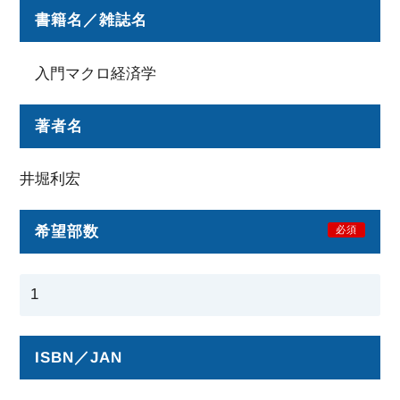
書籍名／雑誌名
入門マクロ経済学
著者名
井堀利宏
希望部数
必須
ISBN／JAN