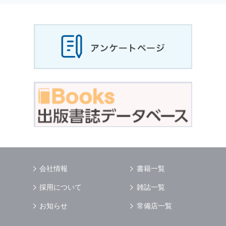
当社は，お客様から収集させていただいた
個人
情報
，ご注文情報（お客様の注文履歴に関する
情報を含む）を，本サービスを提供する目的の
他に，以下の各号に定める目的のために利用す
ることがあります．
本サービスの提供または以下に定める目的以外
に，当社はお客様の
個人情報
利用することはあ
りません．
（1） お客様に対して，当社の商品やサービス
をご紹介する場合
（2） 当社において，お客様に代行してご注文
手続き，ご注文内容の確認，変更手続きを行う
場合
（3） お客様からのお問い合わせに対して回答
を行う場合
（4） お客様に対して，当社のサービスに対す
会社情報
書籍一覧
るご意見やご感想のご提供をお願いするため
（5） 当社がお客様に別途連絡の上，個別にご
採用について
雑誌一覧
了解をいただいた目的に利用するため
（6） お客様の属性（年齢，住所など）ごとに
お知らせ
常備店一覧
分類された統計的資料を作成するため
（7） お客様それぞれの嗜好に適合した情報発