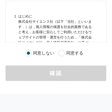
はじめに
株式会社サイエンス社（以下「当社」といいま
す．）は，
個人情報
の保護を社会的責務である
と考え，お客様に安心してご利用いただけるウ
ェブサイトの管理・運営を行うため，「株式会
社サイエンス社
個人情報
保護方針」に基づ
き，以下のとおり「ウェブサイトにおける
個人
同意しない
同意する
情報
の取扱い」を定めました．
個人情報
の取扱いの適用範囲
個人情報
の取扱いについては，お客様が当社の
確認
サイトを通じて商品の購入，当社へのご連絡，
メールマガジンの購読などをご利用された時に
適応されます．
お客様が当社のサイトを利用される際に収集さ
れた
個人情報
は，当
個人情報
の取扱いについて
の考え方に従い管理されます．
個人情報
の利用目的