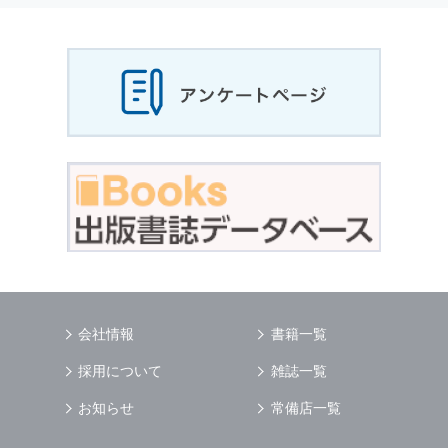
当社は，お客様から収集させていただいた
個人
情報
，ご注文情報（お客様の注文履歴に関する
情報を含む）を，本サービスを提供する目的の
他に，以下の各号に定める目的のために利用す
ることがあります．
本サービスの提供または以下に定める目的以外
に，当社はお客様の
個人情報
利用することはあ
りません．
（1） お客様に対して，当社の商品やサービス
をご紹介する場合
（2） 当社において，お客様に代行してご注文
手続き，ご注文内容の確認，変更手続きを行う
場合
（3） お客様からのお問い合わせに対して回答
を行う場合
（4） お客様に対して，当社のサービスに対す
会社情報
書籍一覧
るご意見やご感想のご提供をお願いするため
（5） 当社がお客様に別途連絡の上，個別にご
採用について
雑誌一覧
了解をいただいた目的に利用するため
（6） お客様の属性（年齢，住所など）ごとに
お知らせ
常備店一覧
分類された統計的資料を作成するため
（7） お客様それぞれの嗜好に適合した情報発