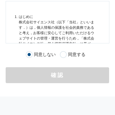
はじめに
株式会社サイエンス社（以下「当社」といいま
す．）は，
個人情報
の保護を社会的責務である
と考え，お客様に安心してご利用いただけるウ
ェブサイトの管理・運営を行うため，「株式会
社サイエンス社
個人情報
保護方針」に基づ
き，以下のとおり「ウェブサイトにおける
個人
同意しない
同意する
情報
の取扱い」を定めました．
個人情報
の取扱いの適用範囲
個人情報
の取扱いについては，お客様が当社の
確認
サイトを通じて商品の購入，当社へのご連絡，
メールマガジンの購読などをご利用された時に
適応されます．
お客様が当社のサイトを利用される際に収集さ
れた
個人情報
は，当
個人情報
の取扱いについて
の考え方に従い管理されます．
個人情報
の利用目的