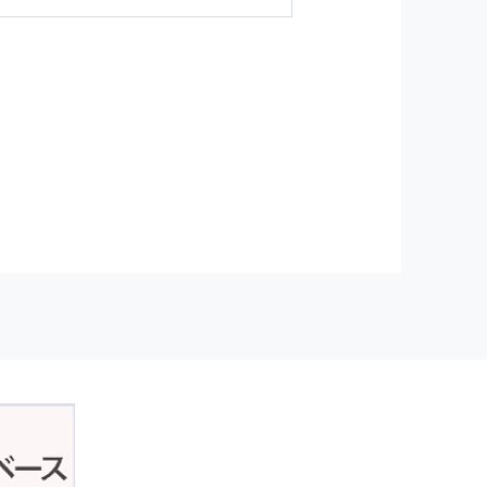
ジンの購読などをご利用された時
従い管理されます．
）を，本サービスを提供する目的
正アクセスおよび，漏洩，紛失，
が発生した場合には，再発防止策