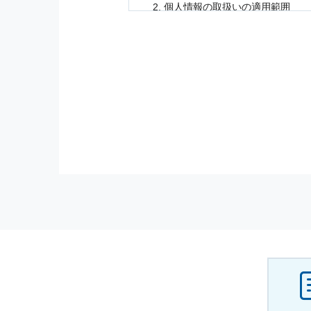
個人情報
の取扱いの適用範囲
個人情報
の取扱いについては，お
に適応されます．
お客様が当社のサイトを利用され
個人情報
の利用目的
当社は，お客様から収集させてい
の他に，以下の各号に定める目的
本サービスの提供または以下に定
（1） お客様に対して，当社の
（2） 当社において，お客様に
（3） お客様からのお問い合わ
（4） お客様に対して，当社の
（5） 当社がお客様に別途連絡
（6） お客様の属性（年齢，住
（7） お客様それぞれの嗜好に
個人情報
の安全管理について
当社は
個人情報
の正確性及び安全
破壊，改ざんなどに対しては，合
を含む適切な対策を速やかに講じ