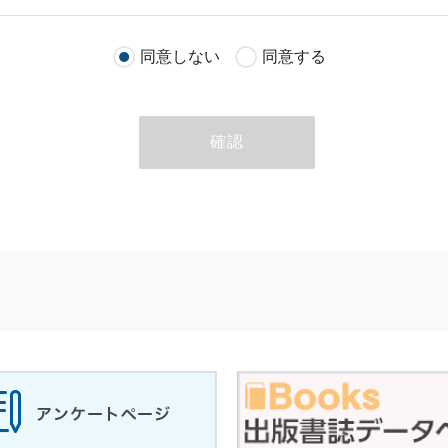
客様が当社のサイトを通じて商品の購入，当社へのご連絡，メールマガ
同意しない
同意する
る際に収集された
個人情報
は，当
個人情報
の取扱いについての考え方に
ただいた
個人情報
，ご注文情報（お客様の注文履歴に関する情報を含む
確認
のために利用することがあります．
める目的以外に，当社はお客様の
個人情報
利用することはありません．
商品やサービスをご紹介する場合
代行してご注文手続き，ご注文内容の確認，変更手続きを行う場合
せに対して回答を行う場合
サービスに対するご意見やご感想のご提供をお願いするため
の上，個別にご了解をいただいた目的に利用するため
所など）ごとに分類された統計的資料を作成するため
適合した情報発信やサービスを提供，表示するため
性を確保する為，
個人情報
へのアクセス管理，持ち出し手段の制限，不
理的な安全対策を講じるとともに，万一，漏洩等
個人情報
に関する事故
ます．