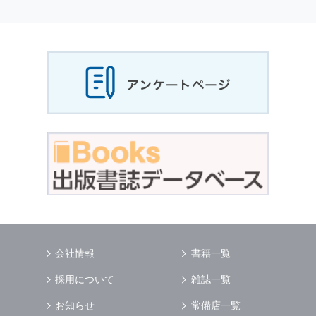
個人情報
の利用目的
当社は，お客様から収集させていただいた
個人
情報
，ご注文情報（お客様の注文履歴に関する
情報を含む）を，本サービスを提供する目的の
他に，以下の各号に定める目的のために利用す
ることがあります．
本サービスの提供または以下に定める目的以外
に，当社はお客様の
個人情報
利用することはあ
りません．
（1） お客様に対して，当社の商品やサービス
をご紹介する場合
（2） 当社において，お客様に代行してご注文
手続き，ご注文内容の確認，変更手続きを行う
場合
（3） お客様からのお問い合わせに対して回答
を行う場合
（4） お客様に対して，当社のサービスに対す
会社情報
書籍一覧
るご意見やご感想のご提供をお願いするため
（5） 当社がお客様に別途連絡の上，個別にご
採用について
雑誌一覧
了解をいただいた目的に利用するため
（6） お客様の属性（年齢，住所など）ごとに
お知らせ
常備店一覧
分類された統計的資料を作成するため