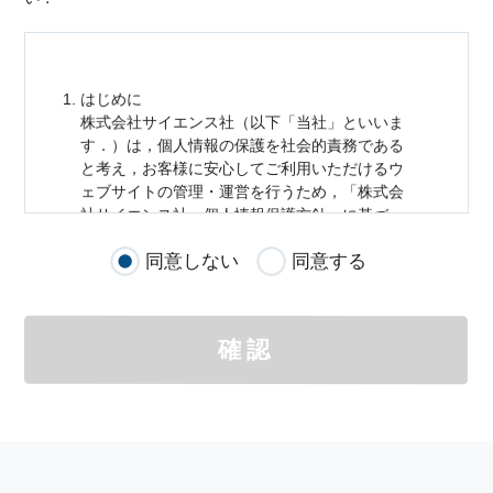
はじめに
株式会社サイエンス社（以下「当社」といいま
す．）は，
個人情報
の保護を社会的責務である
と考え，お客様に安心してご利用いただけるウ
ェブサイトの管理・運営を行うため，「株式会
社サイエンス社
個人情報
保護方針」に基づ
き，以下のとおり「ウェブサイトにおける
個人
同意しない
同意する
情報
の取扱い」を定めました．
個人情報
の取扱いの適用範囲
個人情報
の取扱いについては，お客様が当社の
確認
サイトを通じて商品の購入，当社へのご連絡，
メールマガジンの購読などをご利用された時に
適応されます．
お客様が当社のサイトを利用される際に収集さ
れた
個人情報
は，当
個人情報
の取扱いについて
の考え方に従い管理されます．