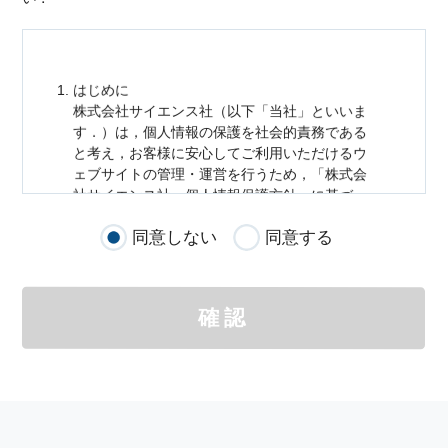
はじめに
株式会社サイエンス社（以下「当社」といいま
す．）は，
個人情報
の保護を社会的責務である
と考え，お客様に安心してご利用いただけるウ
ェブサイトの管理・運営を行うため，「株式会
社サイエンス社
個人情報
保護方針」に基づ
き，以下のとおり「ウェブサイトにおける
個人
同意しない
同意する
情報
の取扱い」を定めました．
個人情報
の取扱いの適用範囲
個人情報
の取扱いについては，お客様が当社の
確認
サイトを通じて商品の購入，当社へのご連絡，
メールマガジンの購読などをご利用された時に
適応されます．
お客様が当社のサイトを利用される際に収集さ
れた
個人情報
は，当
個人情報
の取扱いについて
の考え方に従い管理されます．