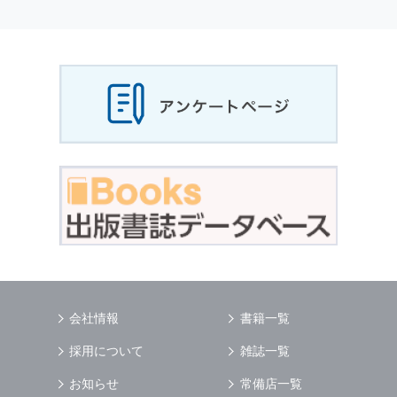
個人情報
の利用目的
当社は，お客様から収集させていただいた
個人
情報
，ご注文情報（お客様の注文履歴に関する
情報を含む）を，本サービスを提供する目的の
他に，以下の各号に定める目的のために利用す
ることがあります．
本サービスの提供または以下に定める目的以外
に，当社はお客様の
個人情報
利用することはあ
りません．
（1） お客様に対して，当社の商品やサービス
をご紹介する場合
（2） 当社において，お客様に代行してご注文
手続き，ご注文内容の確認，変更手続きを行う
場合
（3） お客様からのお問い合わせに対して回答
を行う場合
（4） お客様に対して，当社のサービスに対す
会社情報
書籍一覧
るご意見やご感想のご提供をお願いするため
（5） 当社がお客様に別途連絡の上，個別にご
採用について
雑誌一覧
了解をいただいた目的に利用するため
（6） お客様の属性（年齢，住所など）ごとに
お知らせ
常備店一覧
分類された統計的資料を作成するため