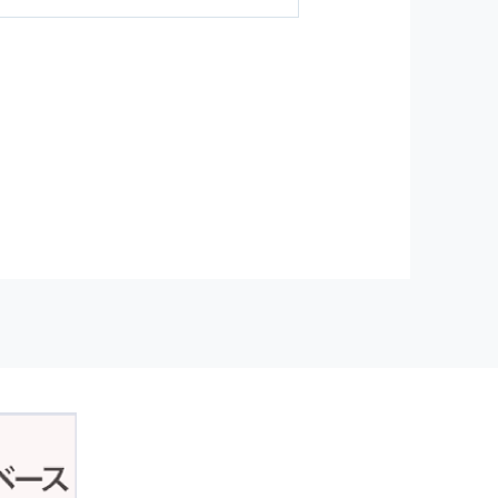
ジンの購読などをご利用された時
従い管理されます．
）を，本サービスを提供する目的
正アクセスおよび，漏洩，紛失，
が発生した場合には，再発防止策