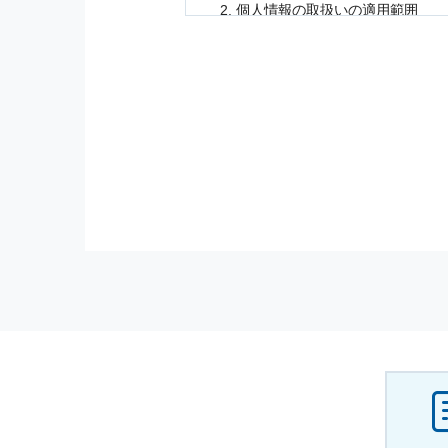
個人情報
の取扱いの適用範囲
個人情報
の取扱いについては，お
に適応されます．
お客様が当社のサイトを利用され
個人情報
の利用目的
当社は，お客様から収集させてい
の他に，以下の各号に定める目的
本サービスの提供または以下に定
（1） お客様に対して，当社の
（2） 当社において，お客様に
（3） お客様からのお問い合わ
（4） お客様に対して，当社の
（5） 当社がお客様に別途連絡
（6） お客様の属性（年齢，住
（7） お客様それぞれの嗜好に
個人情報
の安全管理について
当社は
個人情報
の正確性及び安全
破壊，改ざんなどに対しては，合
を含む適切な対策を速やかに講じ