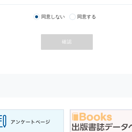
客様が当社のサイトを通じて商品の購入，当社へのご連絡，メールマガ
同意しない
同意する
る際に収集された
個人情報
は，当
個人情報
の取扱いについての考え方に
ただいた
個人情報
，ご注文情報（お客様の注文履歴に関する情報を含む
確認
のために利用することがあります．
める目的以外に，当社はお客様の
個人情報
利用することはありません．
商品やサービスをご紹介する場合
代行してご注文手続き，ご注文内容の確認，変更手続きを行う場合
せに対して回答を行う場合
サービスに対するご意見やご感想のご提供をお願いするため
の上，個別にご了解をいただいた目的に利用するため
所など）ごとに分類された統計的資料を作成するため
適合した情報発信やサービスを提供，表示するため
性を確保する為，
個人情報
へのアクセス管理，持ち出し手段の制限，不
理的な安全対策を講じるとともに，万一，漏洩等
個人情報
に関する事故
ます．