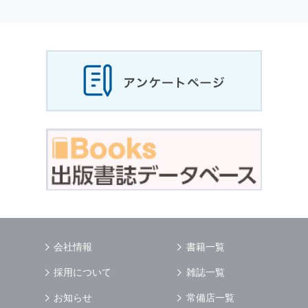
個人情報
の利用目的
当社は，お客様から収集させていただいた
個人
情報
，ご注文情報（お客様の注文履歴に関する
情報を含む）を，本サービスを提供する目的の
他に，以下の各号に定める目的のために利用す
ることがあります．
本サービスの提供または以下に定める目的以外
に，当社はお客様の
個人情報
利用することはあ
りません．
（1） お客様に対して，当社の商品やサービス
をご紹介する場合
（2） 当社において，お客様に代行してご注文
手続き，ご注文内容の確認，変更手続きを行う
場合
（3） お客様からのお問い合わせに対して回答
を行う場合
（4） お客様に対して，当社のサービスに対す
会社情報
書籍一覧
るご意見やご感想のご提供をお願いするため
（5） 当社がお客様に別途連絡の上，個別にご
採用について
雑誌一覧
了解をいただいた目的に利用するため
（6） お客様の属性（年齢，住所など）ごとに
お知らせ
常備店一覧
分類された統計的資料を作成するため