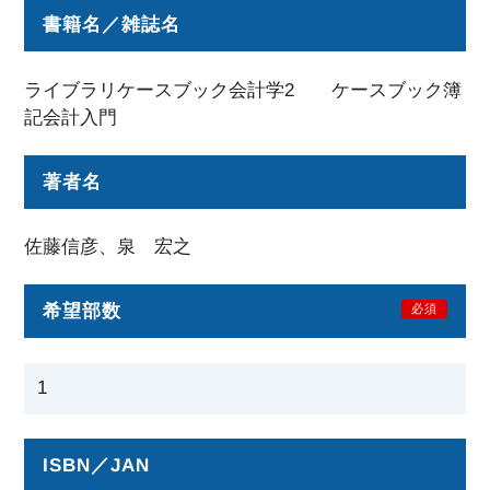
書籍名／雑誌名
ライブラリケースブック会計学2 ケースブック簿
記会計入門
著者名
佐藤信彦、泉 宏之
希望部数
必須
ISBN／JAN