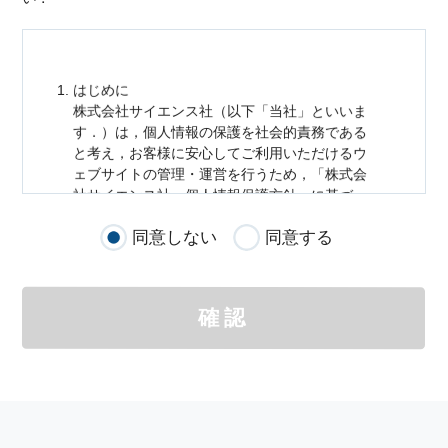
はじめに
株式会社サイエンス社（以下「当社」といいま
す．）は，
個人情報
の保護を社会的責務である
と考え，お客様に安心してご利用いただけるウ
ェブサイトの管理・運営を行うため，「株式会
社サイエンス社
個人情報
保護方針」に基づ
き，以下のとおり「ウェブサイトにおける
個人
同意しない
同意する
情報
の取扱い」を定めました．
個人情報
の取扱いの適用範囲
個人情報
の取扱いについては，お客様が当社の
確認
サイトを通じて商品の購入，当社へのご連絡，
メールマガジンの購読などをご利用された時に
適応されます．
お客様が当社のサイトを利用される際に収集さ
れた
個人情報
は，当
個人情報
の取扱いについて
の考え方に従い管理されます．