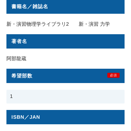
書籍名／雑誌名
新・演習物理学ライブラリ2 新・演習 力学
著者名
阿部龍蔵
希望部数
必須
ISBN／JAN