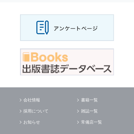
当社は，お客様から収集させていただいた
個人
情報
，ご注文情報（お客様の注文履歴に関する
情報を含む）を，本サービスを提供する目的の
他に，以下の各号に定める目的のために利用す
ることがあります．
本サービスの提供または以下に定める目的以外
に，当社はお客様の
個人情報
利用することはあ
りません．
（1） お客様に対して，当社の商品やサービス
をご紹介する場合
（2） 当社において，お客様に代行してご注文
手続き，ご注文内容の確認，変更手続きを行う
場合
（3） お客様からのお問い合わせに対して回答
を行う場合
（4） お客様に対して，当社のサービスに対す
会社情報
書籍一覧
るご意見やご感想のご提供をお願いするため
（5） 当社がお客様に別途連絡の上，個別にご
採用について
雑誌一覧
了解をいただいた目的に利用するため
（6） お客様の属性（年齢，住所など）ごとに
お知らせ
常備店一覧
分類された統計的資料を作成するため
（7） お客様それぞれの嗜好に適合した情報発