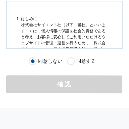
はじめに
株式会社サイエンス社（以下「当社」といいま
す．）は，
個人情報
の保護を社会的責務である
と考え，お客様に安心してご利用いただけるウ
ェブサイトの管理・運営を行うため，「株式会
社サイエンス社
個人情報
保護方針」に基づ
き，以下のとおり「ウェブサイトにおける
個人
同意しない
同意する
情報
の取扱い」を定めました．
個人情報
の取扱いの適用範囲
個人情報
の取扱いについては，お客様が当社の
確認
サイトを通じて商品の購入，当社へのご連絡，
メールマガジンの購読などをご利用された時に
適応されます．
お客様が当社のサイトを利用される際に収集さ
れた
個人情報
は，当
個人情報
の取扱いについて
の考え方に従い管理されます．
個人情報
の利用目的