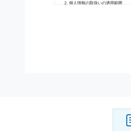
個人情報
の取扱いの適用範囲
個人情報
の取扱いについては，お
に適応されます．
お客様が当社のサイトを利用され
個人情報
の利用目的
当社は，お客様から収集させてい
の他に，以下の各号に定める目的
本サービスの提供または以下に定
（1） お客様に対して，当社の
（2） 当社において，お客様に
（3） お客様からのお問い合わ
（4） お客様に対して，当社の
（5） 当社がお客様に別途連絡
（6） お客様の属性（年齢，住
（7） お客様それぞれの嗜好に
個人情報
の安全管理について
当社は
個人情報
の正確性及び安全
破壊，改ざんなどに対しては，合
を含む適切な対策を速やかに講じ