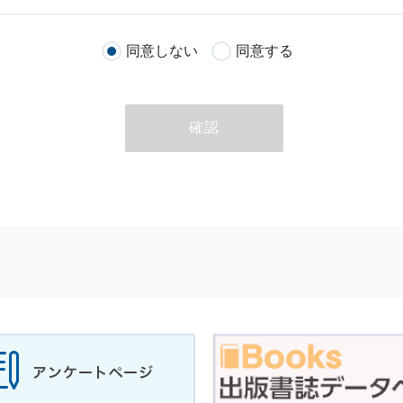
客様が当社のサイトを通じて商品の購入，当社へのご連絡，メールマガ
同意しない
同意する
る際に収集された
個人情報
は，当
個人情報
の取扱いについての考え方に
ただいた
個人情報
，ご注文情報（お客様の注文履歴に関する情報を含む
確認
のために利用することがあります．
める目的以外に，当社はお客様の
個人情報
利用することはありません．
商品やサービスをご紹介する場合
代行してご注文手続き，ご注文内容の確認，変更手続きを行う場合
せに対して回答を行う場合
サービスに対するご意見やご感想のご提供をお願いするため
の上，個別にご了解をいただいた目的に利用するため
所など）ごとに分類された統計的資料を作成するため
適合した情報発信やサービスを提供，表示するため
性を確保する為，
個人情報
へのアクセス管理，持ち出し手段の制限，不
理的な安全対策を講じるとともに，万一，漏洩等
個人情報
に関する事故
ます．