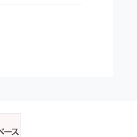
ジンの購読などをご利用された時
従い管理されます．
）を，本サービスを提供する目的
正アクセスおよび，漏洩，紛失，
が発生した場合には，再発防止策