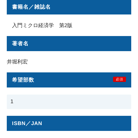
書籍名／雑誌名
入門ミクロ経済学 第2版
著者名
井堀利宏
希望部数
必須
ISBN／JAN