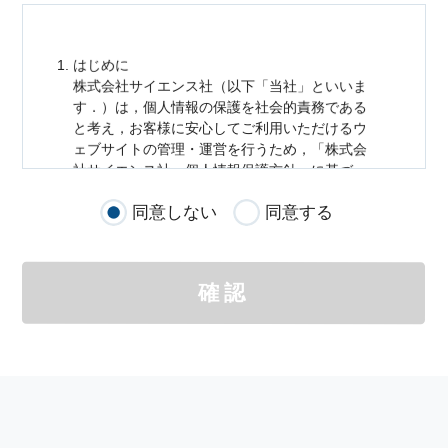
はじめに
株式会社サイエンス社（以下「当社」といいま
す．）は，
個人情報
の保護を社会的責務である
と考え，お客様に安心してご利用いただけるウ
ェブサイトの管理・運営を行うため，「株式会
社サイエンス社
個人情報
保護方針」に基づ
き，以下のとおり「ウェブサイトにおける
個人
同意しない
同意する
情報
の取扱い」を定めました．
個人情報
の取扱いの適用範囲
個人情報
の取扱いについては，お客様が当社の
確認
サイトを通じて商品の購入，当社へのご連絡，
メールマガジンの購読などをご利用された時に
適応されます．
お客様が当社のサイトを利用される際に収集さ
れた
個人情報
は，当
個人情報
の取扱いについて
の考え方に従い管理されます．
個人情報
の利用目的