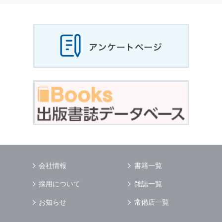
当社は，お客様から収集させていただいた
個人
情報
，ご注文情報（お客様の注文履歴に関する
情報を含む）を，本サービスを提供する目的の
他に，以下の各号に定める目的のために利用す
ることがあります．
本サービスの提供または以下に定める目的以外
に，当社はお客様の
個人情報
利用することはあ
りません．
（1） お客様に対して，当社の商品やサービス
をご紹介する場合
（2） 当社において，お客様に代行してご注文
手続き，ご注文内容の確認，変更手続きを行う
場合
（3） お客様からのお問い合わせに対して回答
を行う場合
（4） お客様に対して，当社のサービスに対す
会社情報
書籍一覧
るご意見やご感想のご提供をお願いするため
（5） 当社がお客様に別途連絡の上，個別にご
採用について
雑誌一覧
了解をいただいた目的に利用するため
（6） お客様の属性（年齢，住所など）ごとに
お知らせ
常備店一覧
分類された統計的資料を作成するため
（7） お客様それぞれの嗜好に適合した情報発