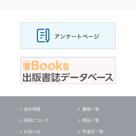
個人情報
の利用目的
当社は，お客様から収集させていただいた
個人
情報
，ご注文情報（お客様の注文履歴に関する
情報を含む）を，本サービスを提供する目的の
他に，以下の各号に定める目的のために利用す
ることがあります．
本サービスの提供または以下に定める目的以外
に，当社はお客様の
個人情報
利用することはあ
りません．
（1） お客様に対して，当社の商品やサービス
をご紹介する場合
（2） 当社において，お客様に代行してご注文
手続き，ご注文内容の確認，変更手続きを行う
場合
（3） お客様からのお問い合わせに対して回答
を行う場合
（4） お客様に対して，当社のサービスに対す
会社情報
書籍一覧
るご意見やご感想のご提供をお願いするため
（5） 当社がお客様に別途連絡の上，個別にご
採用について
雑誌一覧
了解をいただいた目的に利用するため
（6） お客様の属性（年齢，住所など）ごとに
お知らせ
常備店一覧
分類された統計的資料を作成するため