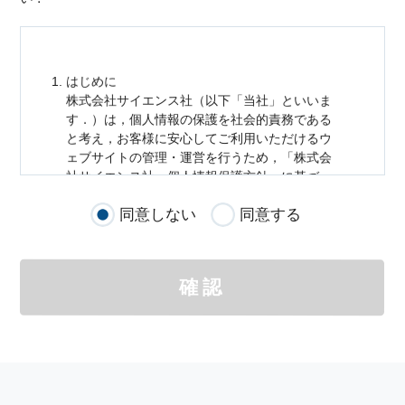
はじめに
株式会社サイエンス社（以下「当社」といいま
す．）は，
個人情報
の保護を社会的責務である
と考え，お客様に安心してご利用いただけるウ
ェブサイトの管理・運営を行うため，「株式会
社サイエンス社
個人情報
保護方針」に基づ
き，以下のとおり「ウェブサイトにおける
個人
同意しない
同意する
情報
の取扱い」を定めました．
個人情報
の取扱いの適用範囲
個人情報
の取扱いについては，お客様が当社の
確認
サイトを通じて商品の購入，当社へのご連絡，
メールマガジンの購読などをご利用された時に
適応されます．
お客様が当社のサイトを利用される際に収集さ
れた
個人情報
は，当
個人情報
の取扱いについて
の考え方に従い管理されます．