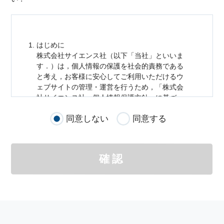
はじめに
株式会社サイエンス社（以下「当社」といいま
す．）は，
個人情報
の保護を社会的責務である
と考え，お客様に安心してご利用いただけるウ
ェブサイトの管理・運営を行うため，「株式会
社サイエンス社
個人情報
保護方針」に基づ
き，以下のとおり「ウェブサイトにおける
個人
同意しない
同意する
情報
の取扱い」を定めました．
個人情報
の取扱いの適用範囲
個人情報
の取扱いについては，お客様が当社の
確認
サイトを通じて商品の購入，当社へのご連絡，
メールマガジンの購読などをご利用された時に
適応されます．
お客様が当社のサイトを利用される際に収集さ
れた
個人情報
は，当
個人情報
の取扱いについて
の考え方に従い管理されます．