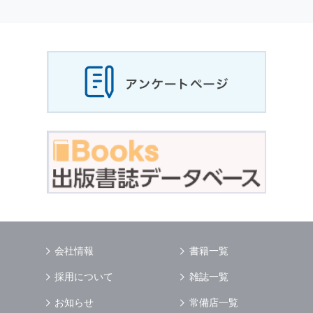
個人情報
の利用目的
当社は，お客様から収集させていただいた
個人
情報
，ご注文情報（お客様の注文履歴に関する
情報を含む）を，本サービスを提供する目的の
他に，以下の各号に定める目的のために利用す
ることがあります．
本サービスの提供または以下に定める目的以外
に，当社はお客様の
個人情報
利用することはあ
りません．
（1） お客様に対して，当社の商品やサービス
をご紹介する場合
（2） 当社において，お客様に代行してご注文
手続き，ご注文内容の確認，変更手続きを行う
場合
（3） お客様からのお問い合わせに対して回答
を行う場合
（4） お客様に対して，当社のサービスに対す
会社情報
書籍一覧
るご意見やご感想のご提供をお願いするため
（5） 当社がお客様に別途連絡の上，個別にご
採用について
雑誌一覧
了解をいただいた目的に利用するため
（6） お客様の属性（年齢，住所など）ごとに
お知らせ
常備店一覧
分類された統計的資料を作成するため