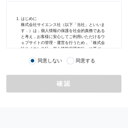
はじめに
株式会社サイエンス社（以下「当社」といいま
す．）は，
個人情報
の保護を社会的責務である
と考え，お客様に安心してご利用いただけるウ
ェブサイトの管理・運営を行うため，「株式会
社サイエンス社
個人情報
保護方針」に基づ
き，以下のとおり「ウェブサイトにおける
個人
同意しない
同意する
情報
の取扱い」を定めました．
個人情報
の取扱いの適用範囲
個人情報
の取扱いについては，お客様が当社の
確認
サイトを通じて商品の購入，当社へのご連絡，
メールマガジンの購読などをご利用された時に
適応されます．
お客様が当社のサイトを利用される際に収集さ
れた
個人情報
は，当
個人情報
の取扱いについて
の考え方に従い管理されます．
個人情報
の利用目的