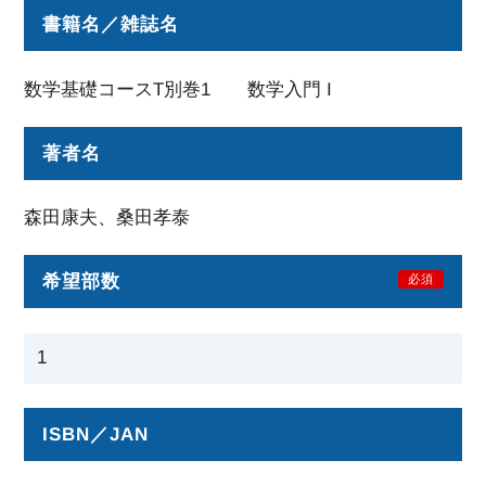
書籍名／雑誌名
数学基礎コースT別巻1 数学入門 I
著者名
森田康夫、桑田孝泰
希望部数
必須
ISBN／JAN