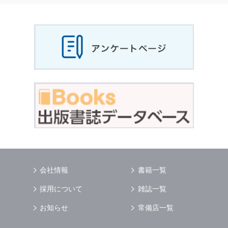
当社は，お客様から収集させていただいた
個人
情報
，ご注文情報（お客様の注文履歴に関する
情報を含む）を，本サービスを提供する目的の
他に，以下の各号に定める目的のために利用す
ることがあります．
本サービスの提供または以下に定める目的以外
に，当社はお客様の
個人情報
利用することはあ
りません．
（1） お客様に対して，当社の商品やサービス
をご紹介する場合
（2） 当社において，お客様に代行してご注文
手続き，ご注文内容の確認，変更手続きを行う
場合
（3） お客様からのお問い合わせに対して回答
を行う場合
（4） お客様に対して，当社のサービスに対す
会社情報
書籍一覧
るご意見やご感想のご提供をお願いするため
（5） 当社がお客様に別途連絡の上，個別にご
採用について
雑誌一覧
了解をいただいた目的に利用するため
（6） お客様の属性（年齢，住所など）ごとに
お知らせ
常備店一覧
分類された統計的資料を作成するため
（7） お客様それぞれの嗜好に適合した情報発