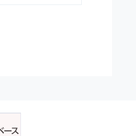
ジンの購読などをご利用された時
従い管理されます．
）を，本サービスを提供する目的
正アクセスおよび，漏洩，紛失，
が発生した場合には，再発防止策