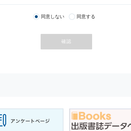
客様が当社のサイトを通じて商品の購入，当社へのご連絡，メールマガ
同意しない
同意する
る際に収集された
個人情報
は，当
個人情報
の取扱いについての考え方に
ただいた
個人情報
，ご注文情報（お客様の注文履歴に関する情報を含む
確認
のために利用することがあります．
める目的以外に，当社はお客様の
個人情報
利用することはありません．
商品やサービスをご紹介する場合
代行してご注文手続き，ご注文内容の確認，変更手続きを行う場合
せに対して回答を行う場合
サービスに対するご意見やご感想のご提供をお願いするため
の上，個別にご了解をいただいた目的に利用するため
所など）ごとに分類された統計的資料を作成するため
適合した情報発信やサービスを提供，表示するため
性を確保する為，
個人情報
へのアクセス管理，持ち出し手段の制限，不
理的な安全対策を講じるとともに，万一，漏洩等
個人情報
に関する事故
ます．