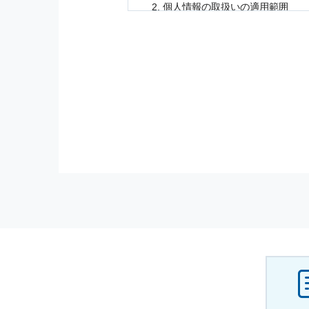
個人情報
の取扱いの適用範囲
個人情報
の取扱いについては，お
に適応されます．
お客様が当社のサイトを利用され
個人情報
の利用目的
当社は，お客様から収集させてい
の他に，以下の各号に定める目的
本サービスの提供または以下に定
（1） お客様に対して，当社の
（2） 当社において，お客様に
（3） お客様からのお問い合わ
（4） お客様に対して，当社の
（5） 当社がお客様に別途連絡
（6） お客様の属性（年齢，住
（7） お客様それぞれの嗜好に
個人情報
の安全管理について
当社は
個人情報
の正確性及び安全
破壊，改ざんなどに対しては，合
を含む適切な対策を速やかに講じ