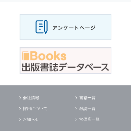
当社は，お客様から収集させていただいた
個人
情報
，ご注文情報（お客様の注文履歴に関する
情報を含む）を，本サービスを提供する目的の
他に，以下の各号に定める目的のために利用す
ることがあります．
本サービスの提供または以下に定める目的以外
に，当社はお客様の
個人情報
利用することはあ
りません．
（1） お客様に対して，当社の商品やサービス
をご紹介する場合
（2） 当社において，お客様に代行してご注文
手続き，ご注文内容の確認，変更手続きを行う
場合
（3） お客様からのお問い合わせに対して回答
を行う場合
（4） お客様に対して，当社のサービスに対す
会社情報
書籍一覧
るご意見やご感想のご提供をお願いするため
（5） 当社がお客様に別途連絡の上，個別にご
採用について
雑誌一覧
了解をいただいた目的に利用するため
（6） お客様の属性（年齢，住所など）ごとに
お知らせ
常備店一覧
分類された統計的資料を作成するため
（7） お客様それぞれの嗜好に適合した情報発