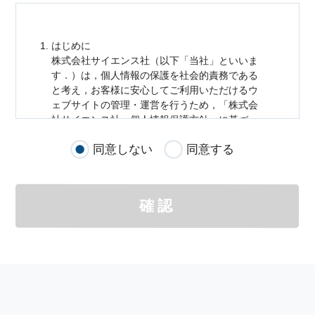
はじめに
株式会社サイエンス社（以下「当社」といいま
す．）は，
個人情報
の保護を社会的責務である
と考え，お客様に安心してご利用いただけるウ
ェブサイトの管理・運営を行うため，「株式会
社サイエンス社
個人情報
保護方針」に基づ
き，以下のとおり「ウェブサイトにおける
個人
同意しない
同意する
情報
の取扱い」を定めました．
個人情報
の取扱いの適用範囲
個人情報
の取扱いについては，お客様が当社の
確認
サイトを通じて商品の購入，当社へのご連絡，
メールマガジンの購読などをご利用された時に
適応されます．
お客様が当社のサイトを利用される際に収集さ
れた
個人情報
は，当
個人情報
の取扱いについて
の考え方に従い管理されます．
個人情報
の利用目的