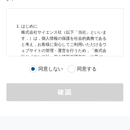
はじめに
株式会社サイエンス社（以下「当社」といいま
す．）は，
個人情報
の保護を社会的責務である
と考え，お客様に安心してご利用いただけるウ
ェブサイトの管理・運営を行うため，「株式会
社サイエンス社
個人情報
保護方針」に基づ
き，以下のとおり「ウェブサイトにおける
個人
同意しない
同意する
情報
の取扱い」を定めました．
個人情報
の取扱いの適用範囲
個人情報
の取扱いについては，お客様が当社の
確認
サイトを通じて商品の購入，当社へのご連絡，
メールマガジンの購読などをご利用された時に
適応されます．
お客様が当社のサイトを利用される際に収集さ
れた
個人情報
は，当
個人情報
の取扱いについて
の考え方に従い管理されます．