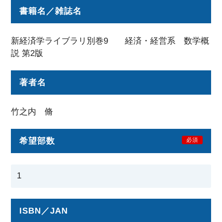
書籍名／雑誌名
新経済学ライブラリ別巻9 経済・経営系 数学概
説 第2版
著者名
竹之内 脩
希望部数
必須
ISBN／JAN