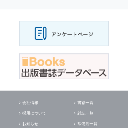
個人情報
の利用目的
当社は，お客様から収集させていただいた
個人
情報
，ご注文情報（お客様の注文履歴に関する
情報を含む）を，本サービスを提供する目的の
他に，以下の各号に定める目的のために利用す
ることがあります．
本サービスの提供または以下に定める目的以外
に，当社はお客様の
個人情報
利用することはあ
りません．
（1） お客様に対して，当社の商品やサービス
をご紹介する場合
（2） 当社において，お客様に代行してご注文
手続き，ご注文内容の確認，変更手続きを行う
場合
（3） お客様からのお問い合わせに対して回答
を行う場合
（4） お客様に対して，当社のサービスに対す
会社情報
書籍一覧
るご意見やご感想のご提供をお願いするため
（5） 当社がお客様に別途連絡の上，個別にご
採用について
雑誌一覧
了解をいただいた目的に利用するため
（6） お客様の属性（年齢，住所など）ごとに
お知らせ
常備店一覧
分類された統計的資料を作成するため