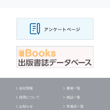
個人情報
の利用目的
当社は，お客様から収集させていただいた
個人
情報
，ご注文情報（お客様の注文履歴に関する
情報を含む）を，本サービスを提供する目的の
他に，以下の各号に定める目的のために利用す
ることがあります．
本サービスの提供または以下に定める目的以外
に，当社はお客様の
個人情報
利用することはあ
りません．
（1） お客様に対して，当社の商品やサービス
をご紹介する場合
（2） 当社において，お客様に代行してご注文
手続き，ご注文内容の確認，変更手続きを行う
場合
（3） お客様からのお問い合わせに対して回答
を行う場合
（4） お客様に対して，当社のサービスに対す
会社情報
書籍一覧
るご意見やご感想のご提供をお願いするため
（5） 当社がお客様に別途連絡の上，個別にご
採用について
雑誌一覧
了解をいただいた目的に利用するため
（6） お客様の属性（年齢，住所など）ごとに
お知らせ
常備店一覧
分類された統計的資料を作成するため