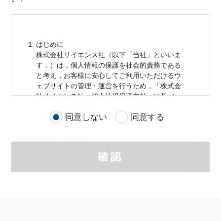
はじめに
株式会社サイエンス社（以下「当社」といいま
す．）は，
個人情報
の保護を社会的責務である
と考え，お客様に安心してご利用いただけるウ
ェブサイトの管理・運営を行うため，「株式会
社サイエンス社
個人情報
保護方針」に基づ
き，以下のとおり「ウェブサイトにおける
個人
同意しない
同意する
情報
の取扱い」を定めました．
個人情報
の取扱いの適用範囲
個人情報
の取扱いについては，お客様が当社の
確認
サイトを通じて商品の購入，当社へのご連絡，
メールマガジンの購読などをご利用された時に
適応されます．
お客様が当社のサイトを利用される際に収集さ
れた
個人情報
は，当
個人情報
の取扱いについて
の考え方に従い管理されます．