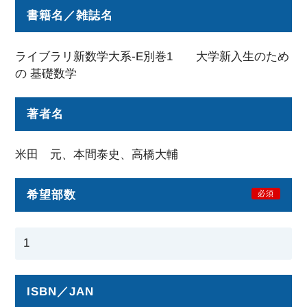
書籍名／雑誌名
ライブラリ新数学大系-E別巻1 大学新入生のため
の 基礎数学
著者名
米田 元、本間泰史、高橋大輔
希望部数
必須
ISBN／JAN