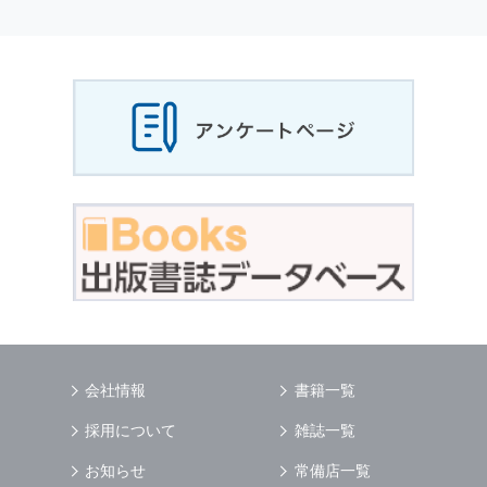
個人情報
の利用目的
当社は，お客様から収集させていただいた
個人
情報
，ご注文情報（お客様の注文履歴に関する
情報を含む）を，本サービスを提供する目的の
他に，以下の各号に定める目的のために利用す
ることがあります．
本サービスの提供または以下に定める目的以外
に，当社はお客様の
個人情報
利用することはあ
りません．
（1） お客様に対して，当社の商品やサービス
をご紹介する場合
（2） 当社において，お客様に代行してご注文
手続き，ご注文内容の確認，変更手続きを行う
場合
（3） お客様からのお問い合わせに対して回答
を行う場合
（4） お客様に対して，当社のサービスに対す
会社情報
書籍一覧
るご意見やご感想のご提供をお願いするため
（5） 当社がお客様に別途連絡の上，個別にご
採用について
雑誌一覧
了解をいただいた目的に利用するため
（6） お客様の属性（年齢，住所など）ごとに
お知らせ
常備店一覧
分類された統計的資料を作成するため