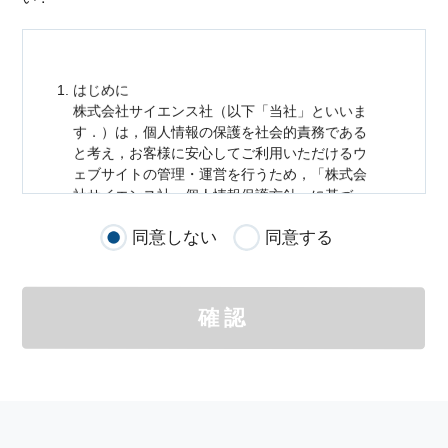
はじめに
株式会社サイエンス社（以下「当社」といいま
す．）は，
個人情報
の保護を社会的責務である
と考え，お客様に安心してご利用いただけるウ
ェブサイトの管理・運営を行うため，「株式会
社サイエンス社
個人情報
保護方針」に基づ
き，以下のとおり「ウェブサイトにおける
個人
同意しない
同意する
情報
の取扱い」を定めました．
個人情報
の取扱いの適用範囲
個人情報
の取扱いについては，お客様が当社の
確認
サイトを通じて商品の購入，当社へのご連絡，
メールマガジンの購読などをご利用された時に
適応されます．
お客様が当社のサイトを利用される際に収集さ
れた
個人情報
は，当
個人情報
の取扱いについて
の考え方に従い管理されます．