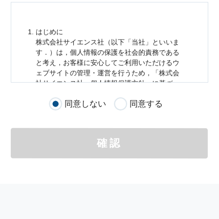
はじめに
株式会社サイエンス社（以下「当社」といいま
す．）は，
個人情報
の保護を社会的責務である
と考え，お客様に安心してご利用いただけるウ
ェブサイトの管理・運営を行うため，「株式会
社サイエンス社
個人情報
保護方針」に基づ
き，以下のとおり「ウェブサイトにおける
個人
同意しない
同意する
情報
の取扱い」を定めました．
個人情報
の取扱いの適用範囲
個人情報
の取扱いについては，お客様が当社の
確認
サイトを通じて商品の購入，当社へのご連絡，
メールマガジンの購読などをご利用された時に
適応されます．
お客様が当社のサイトを利用される際に収集さ
れた
個人情報
は，当
個人情報
の取扱いについて
の考え方に従い管理されます．
個人情報
の利用目的