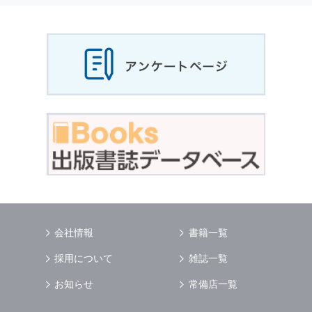
当社は，お客様から収集させていただいた
個人
情報
，ご注文情報（お客様の注文履歴に関する
情報を含む）を，本サービスを提供する目的の
他に，以下の各号に定める目的のために利用す
ることがあります．
本サービスの提供または以下に定める目的以外
に，当社はお客様の
個人情報
利用することはあ
りません．
（1） お客様に対して，当社の商品やサービス
をご紹介する場合
（2） 当社において，お客様に代行してご注文
手続き，ご注文内容の確認，変更手続きを行う
場合
（3） お客様からのお問い合わせに対して回答
を行う場合
（4） お客様に対して，当社のサービスに対す
会社情報
書籍一覧
るご意見やご感想のご提供をお願いするため
（5） 当社がお客様に別途連絡の上，個別にご
採用について
雑誌一覧
了解をいただいた目的に利用するため
（6） お客様の属性（年齢，住所など）ごとに
お知らせ
常備店一覧
分類された統計的資料を作成するため
（7） お客様それぞれの嗜好に適合した情報発