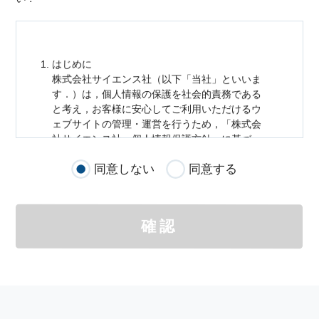
はじめに
株式会社サイエンス社（以下「当社」といいま
す．）は，
個人情報
の保護を社会的責務である
と考え，お客様に安心してご利用いただけるウ
ェブサイトの管理・運営を行うため，「株式会
社サイエンス社
個人情報
保護方針」に基づ
き，以下のとおり「ウェブサイトにおける
個人
同意しない
同意する
情報
の取扱い」を定めました．
個人情報
の取扱いの適用範囲
個人情報
の取扱いについては，お客様が当社の
確認
サイトを通じて商品の購入，当社へのご連絡，
メールマガジンの購読などをご利用された時に
適応されます．
お客様が当社のサイトを利用される際に収集さ
れた
個人情報
は，当
個人情報
の取扱いについて
の考え方に従い管理されます．