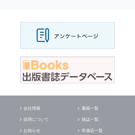
個人情報
の利用目的
当社は，お客様から収集させていただいた
個人
情報
，ご注文情報（お客様の注文履歴に関する
情報を含む）を，本サービスを提供する目的の
他に，以下の各号に定める目的のために利用す
ることがあります．
本サービスの提供または以下に定める目的以外
に，当社はお客様の
個人情報
利用することはあ
りません．
（1） お客様に対して，当社の商品やサービス
をご紹介する場合
（2） 当社において，お客様に代行してご注文
手続き，ご注文内容の確認，変更手続きを行う
場合
（3） お客様からのお問い合わせに対して回答
を行う場合
（4） お客様に対して，当社のサービスに対す
会社情報
書籍一覧
るご意見やご感想のご提供をお願いするため
（5） 当社がお客様に別途連絡の上，個別にご
採用について
雑誌一覧
了解をいただいた目的に利用するため
（6） お客様の属性（年齢，住所など）ごとに
お知らせ
常備店一覧
分類された統計的資料を作成するため