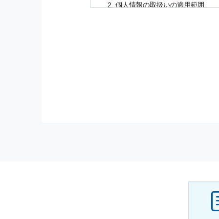
個人情報
の取扱いの適用範囲
個人情報
の取扱いについては，お
に適応されます．
お客様が当社のサイトを利用され
個人情報
の利用目的
当社は，お客様から収集させてい
の他に，以下の各号に定める目的
本サービスの提供または以下に定
（1） お客様に対して，当社の
（2） 当社において，お客様に
（3） お客様からのお問い合わ
（4） お客様に対して，当社の
（5） 当社がお客様に別途連絡
（6） お客様の属性（年齢，住
（7） お客様それぞれの嗜好に
個人情報
の安全管理について
当社は
個人情報
の正確性及び安全
破壊，改ざんなどに対しては，合
を含む適切な対策を速やかに講じ