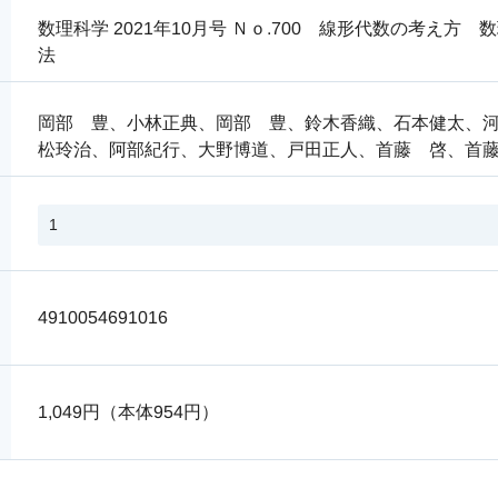
数理科学 2021年10月号 Ｎｏ.700 線形代数の考え
法
岡部 豊、小林正典、岡部 豊、鈴木香織、石本健太、
松玲治、阿部紀行、大野博道、戸田正人、首藤 啓、首
4910054691016
1,049円（本体954円）