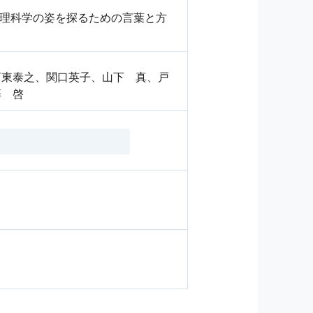
方 数理科学の姿を探るための言葉と方
河東泰之、関口英子、山下 真、戸
藤 啓