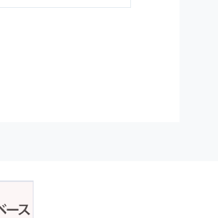
ジンの購読などをご利用された時
従い管理されます．
）を，本サービスを提供する目的
正アクセスおよび，漏洩，紛失，
が発生した場合には，再発防止策