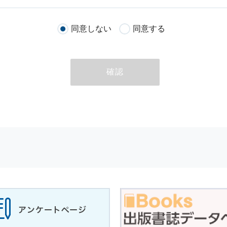
客様が当社のサイトを通じて商品の購入，当社へのご連絡，メールマガ
同意しない
同意する
る際に収集された
個人情報
は，当
個人情報
の取扱いについての考え方に
ただいた
個人情報
，ご注文情報（お客様の注文履歴に関する情報を含む
確認
のために利用することがあります．
める目的以外に，当社はお客様の
個人情報
利用することはありません．
商品やサービスをご紹介する場合
代行してご注文手続き，ご注文内容の確認，変更手続きを行う場合
せに対して回答を行う場合
サービスに対するご意見やご感想のご提供をお願いするため
の上，個別にご了解をいただいた目的に利用するため
所など）ごとに分類された統計的資料を作成するため
適合した情報発信やサービスを提供，表示するため
性を確保する為，
個人情報
へのアクセス管理，持ち出し手段の制限，不
理的な安全対策を講じるとともに，万一，漏洩等
個人情報
に関する事故
ます．