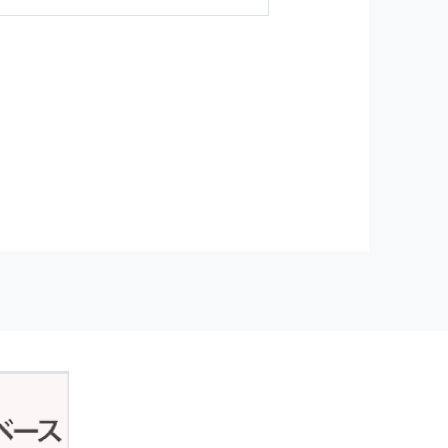
ジンの購読などをご利用された時
従い管理されます．
）を，本サービスを提供する目的
正アクセスおよび，漏洩，紛失，
が発生した場合には，再発防止策