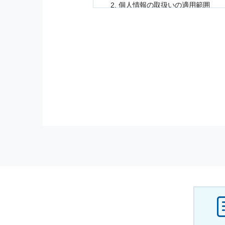
個人情報
の取扱いの適用範囲
個人情報
の取扱いについては，お
に適応されます．
お客様が当社のサイトを利用され
個人情報
の利用目的
当社は，お客様から収集させてい
の他に，以下の各号に定める目的
本サービスの提供または以下に定
（1） お客様に対して，当社の
（2） 当社において，お客様に
（3） お客様からのお問い合わ
（4） お客様に対して，当社の
（5） 当社がお客様に別途連絡
（6） お客様の属性（年齢，住
（7） お客様それぞれの嗜好に
個人情報
の安全管理について
当社は
個人情報
の正確性及び安全
破壊，改ざんなどに対しては，合
を含む適切な対策を速やかに講じ