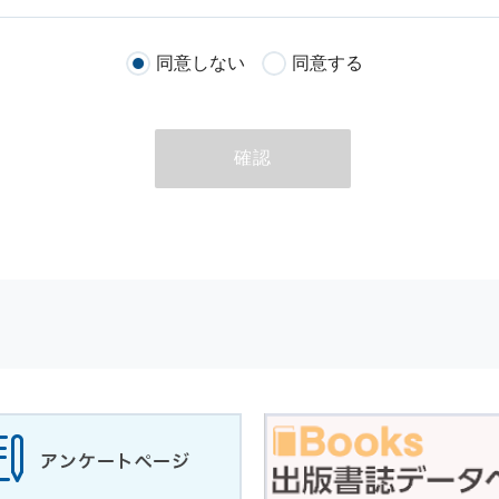
客様が当社のサイトを通じて商品の購入，当社へのご連絡，メールマガ
同意しない
同意する
る際に収集された
個人情報
は，当
個人情報
の取扱いについての考え方に
ただいた
個人情報
，ご注文情報（お客様の注文履歴に関する情報を含む
確認
のために利用することがあります．
める目的以外に，当社はお客様の
個人情報
利用することはありません．
商品やサービスをご紹介する場合
代行してご注文手続き，ご注文内容の確認，変更手続きを行う場合
せに対して回答を行う場合
サービスに対するご意見やご感想のご提供をお願いするため
の上，個別にご了解をいただいた目的に利用するため
所など）ごとに分類された統計的資料を作成するため
適合した情報発信やサービスを提供，表示するため
性を確保する為，
個人情報
へのアクセス管理，持ち出し手段の制限，不
理的な安全対策を講じるとともに，万一，漏洩等
個人情報
に関する事故
ます．