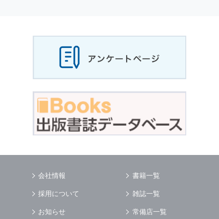
個人情報
の利用目的
当社は，お客様から収集させていただいた
個人
情報
，ご注文情報（お客様の注文履歴に関する
情報を含む）を，本サービスを提供する目的の
他に，以下の各号に定める目的のために利用す
ることがあります．
本サービスの提供または以下に定める目的以外
に，当社はお客様の
個人情報
利用することはあ
りません．
（1） お客様に対して，当社の商品やサービス
をご紹介する場合
（2） 当社において，お客様に代行してご注文
手続き，ご注文内容の確認，変更手続きを行う
場合
（3） お客様からのお問い合わせに対して回答
を行う場合
（4） お客様に対して，当社のサービスに対す
会社情報
書籍一覧
るご意見やご感想のご提供をお願いするため
（5） 当社がお客様に別途連絡の上，個別にご
採用について
雑誌一覧
了解をいただいた目的に利用するため
（6） お客様の属性（年齢，住所など）ごとに
お知らせ
常備店一覧
分類された統計的資料を作成するため