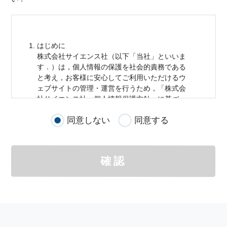
はじめに
株式会社サイエンス社（以下「当社」といいま
す．）は，
個人情報
の保護を社会的責務である
と考え，お客様に安心してご利用いただけるウ
ェブサイトの管理・運営を行うため，「株式会
社サイエンス社
個人情報
保護方針」に基づ
き，以下のとおり「ウェブサイトにおける
個人
同意しない
同意する
情報
の取扱い」を定めました．
個人情報
の取扱いの適用範囲
個人情報
の取扱いについては，お客様が当社の
確認
サイトを通じて商品の購入，当社へのご連絡，
メールマガジンの購読などをご利用された時に
適応されます．
お客様が当社のサイトを利用される際に収集さ
れた
個人情報
は，当
個人情報
の取扱いについて
の考え方に従い管理されます．