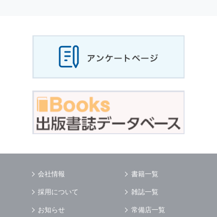
個人情報
の利用目的
当社は，お客様から収集させていただいた
個人
情報
，ご注文情報（お客様の注文履歴に関する
情報を含む）を，本サービスを提供する目的の
他に，以下の各号に定める目的のために利用す
ることがあります．
本サービスの提供または以下に定める目的以外
に，当社はお客様の
個人情報
利用することはあ
りません．
（1） お客様に対して，当社の商品やサービス
をご紹介する場合
（2） 当社において，お客様に代行してご注文
手続き，ご注文内容の確認，変更手続きを行う
場合
（3） お客様からのお問い合わせに対して回答
を行う場合
（4） お客様に対して，当社のサービスに対す
会社情報
書籍一覧
るご意見やご感想のご提供をお願いするため
（5） 当社がお客様に別途連絡の上，個別にご
採用について
雑誌一覧
了解をいただいた目的に利用するため
（6） お客様の属性（年齢，住所など）ごとに
お知らせ
常備店一覧
分類された統計的資料を作成するため