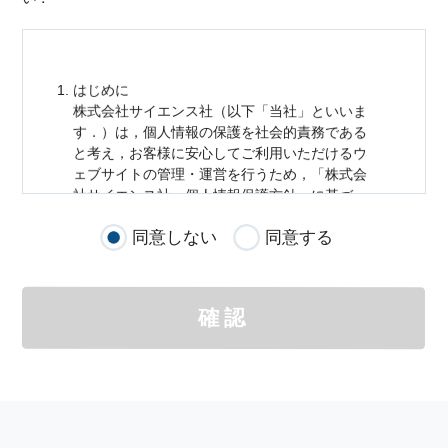
はじめに
株式会社サイエンス社（以下「当社」といいま
す．）は，
個人情報
の保護を社会的責務である
と考え，お客様に安心してご利用いただけるウ
ェブサイトの管理・運営を行うため，「株式会
社サイエンス社
個人情報
保護方針」に基づ
き，以下のとおり「ウェブサイトにおける
個人
同意しない
同意する
情報
の取扱い」を定めました．
個人情報
の取扱いの適用範囲
個人情報
の取扱いについては，お客様が当社の
確認
サイトを通じて商品の購入，当社へのご連絡，
メールマガジンの購読などをご利用された時に
適応されます．
お客様が当社のサイトを利用される際に収集さ
れた
個人情報
は，当
個人情報
の取扱いについて
の考え方に従い管理されます．