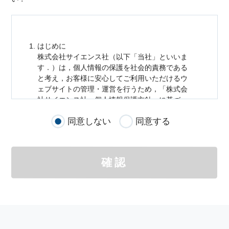
はじめに
株式会社サイエンス社（以下「当社」といいま
す．）は，
個人情報
の保護を社会的責務である
と考え，お客様に安心してご利用いただけるウ
ェブサイトの管理・運営を行うため，「株式会
社サイエンス社
個人情報
保護方針」に基づ
き，以下のとおり「ウェブサイトにおける
個人
同意しない
同意する
情報
の取扱い」を定めました．
個人情報
の取扱いの適用範囲
個人情報
の取扱いについては，お客様が当社の
確認
サイトを通じて商品の購入，当社へのご連絡，
メールマガジンの購読などをご利用された時に
適応されます．
お客様が当社のサイトを利用される際に収集さ
れた
個人情報
は，当
個人情報
の取扱いについて
の考え方に従い管理されます．