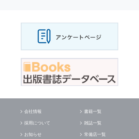
個人情報
の利用目的
当社は，お客様から収集させていただいた
個人
情報
，ご注文情報（お客様の注文履歴に関する
情報を含む）を，本サービスを提供する目的の
他に，以下の各号に定める目的のために利用す
ることがあります．
本サービスの提供または以下に定める目的以外
に，当社はお客様の
個人情報
利用することはあ
りません．
（1） お客様に対して，当社の商品やサービス
をご紹介する場合
（2） 当社において，お客様に代行してご注文
手続き，ご注文内容の確認，変更手続きを行う
場合
（3） お客様からのお問い合わせに対して回答
を行う場合
（4） お客様に対して，当社のサービスに対す
会社情報
書籍一覧
るご意見やご感想のご提供をお願いするため
（5） 当社がお客様に別途連絡の上，個別にご
採用について
雑誌一覧
了解をいただいた目的に利用するため
（6） お客様の属性（年齢，住所など）ごとに
お知らせ
常備店一覧
分類された統計的資料を作成するため