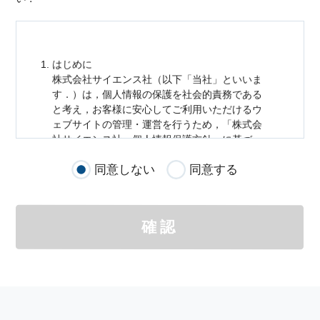
はじめに
株式会社サイエンス社（以下「当社」といいま
す．）は，
個人情報
の保護を社会的責務である
と考え，お客様に安心してご利用いただけるウ
ェブサイトの管理・運営を行うため，「株式会
社サイエンス社
個人情報
保護方針」に基づ
き，以下のとおり「ウェブサイトにおける
個人
同意しない
同意する
情報
の取扱い」を定めました．
個人情報
の取扱いの適用範囲
個人情報
の取扱いについては，お客様が当社の
確認
サイトを通じて商品の購入，当社へのご連絡，
メールマガジンの購読などをご利用された時に
適応されます．
お客様が当社のサイトを利用される際に収集さ
れた
個人情報
は，当
個人情報
の取扱いについて
の考え方に従い管理されます．