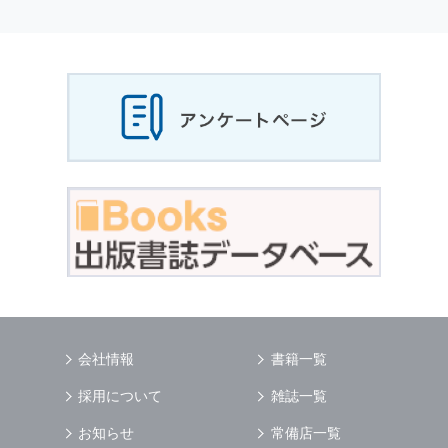
個人情報
の利用目的
当社は，お客様から収集させていただいた
個人
情報
，ご注文情報（お客様の注文履歴に関する
情報を含む）を，本サービスを提供する目的の
他に，以下の各号に定める目的のために利用す
ることがあります．
本サービスの提供または以下に定める目的以外
に，当社はお客様の
個人情報
利用することはあ
りません．
（1） お客様に対して，当社の商品やサービス
をご紹介する場合
（2） 当社において，お客様に代行してご注文
手続き，ご注文内容の確認，変更手続きを行う
場合
（3） お客様からのお問い合わせに対して回答
を行う場合
（4） お客様に対して，当社のサービスに対す
会社情報
書籍一覧
るご意見やご感想のご提供をお願いするため
（5） 当社がお客様に別途連絡の上，個別にご
採用について
雑誌一覧
了解をいただいた目的に利用するため
（6） お客様の属性（年齢，住所など）ごとに
お知らせ
常備店一覧
分類された統計的資料を作成するため