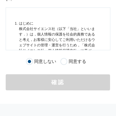
はじめに
株式会社サイエンス社（以下「当社」といいま
す．）は，
個人情報
の保護を社会的責務である
と考え，お客様に安心してご利用いただけるウ
ェブサイトの管理・運営を行うため，「株式会
社サイエンス社
個人情報
保護方針」に基づ
き，以下のとおり「ウェブサイトにおける
個人
同意しない
同意する
情報
の取扱い」を定めました．
個人情報
の取扱いの適用範囲
個人情報
の取扱いについては，お客様が当社の
確認
サイトを通じて商品の購入，当社へのご連絡，
メールマガジンの購読などをご利用された時に
適応されます．
お客様が当社のサイトを利用される際に収集さ
れた
個人情報
は，当
個人情報
の取扱いについて
の考え方に従い管理されます．