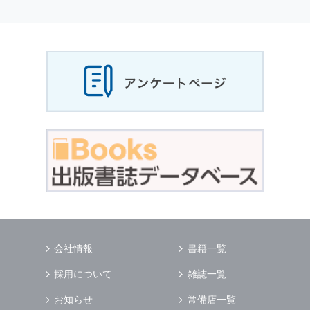
個人情報
の利用目的
当社は，お客様から収集させていただいた
個人
情報
，ご注文情報（お客様の注文履歴に関する
情報を含む）を，本サービスを提供する目的の
他に，以下の各号に定める目的のために利用す
ることがあります．
本サービスの提供または以下に定める目的以外
に，当社はお客様の
個人情報
利用することはあ
りません．
（1） お客様に対して，当社の商品やサービス
をご紹介する場合
（2） 当社において，お客様に代行してご注文
手続き，ご注文内容の確認，変更手続きを行う
場合
（3） お客様からのお問い合わせに対して回答
を行う場合
（4） お客様に対して，当社のサービスに対す
会社情報
書籍一覧
るご意見やご感想のご提供をお願いするため
（5） 当社がお客様に別途連絡の上，個別にご
採用について
雑誌一覧
了解をいただいた目的に利用するため
（6） お客様の属性（年齢，住所など）ごとに
お知らせ
常備店一覧
分類された統計的資料を作成するため