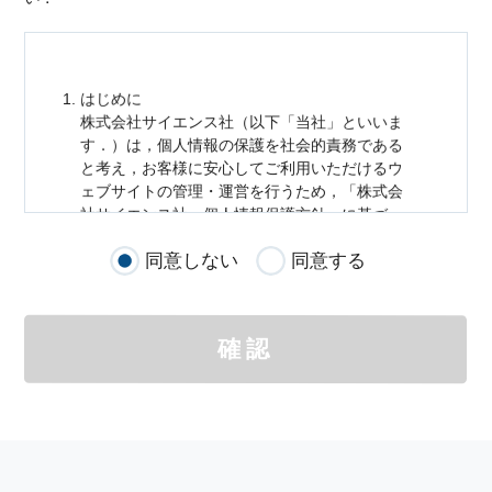
はじめに
株式会社サイエンス社（以下「当社」といいま
す．）は，
個人情報
の保護を社会的責務である
と考え，お客様に安心してご利用いただけるウ
ェブサイトの管理・運営を行うため，「株式会
社サイエンス社
個人情報
保護方針」に基づ
き，以下のとおり「ウェブサイトにおける
個人
同意しない
同意する
情報
の取扱い」を定めました．
個人情報
の取扱いの適用範囲
個人情報
の取扱いについては，お客様が当社の
確認
サイトを通じて商品の購入，当社へのご連絡，
メールマガジンの購読などをご利用された時に
適応されます．
お客様が当社のサイトを利用される際に収集さ
れた
個人情報
は，当
個人情報
の取扱いについて
の考え方に従い管理されます．