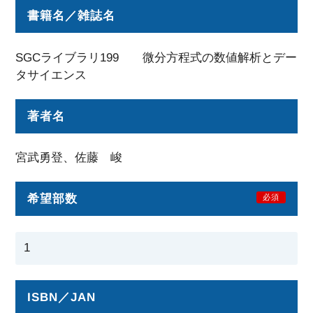
書籍名／雑誌名
SGCライブラリ199 微分方程式の数値解析とデー
タサイエンス
著者名
宮武勇登、佐藤 峻
希望部数
必須
ISBN／JAN